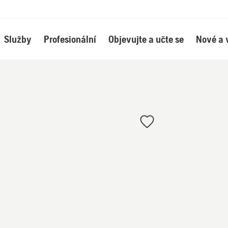
Služby
Profesionální
Objevujte a učte se
Nové a 