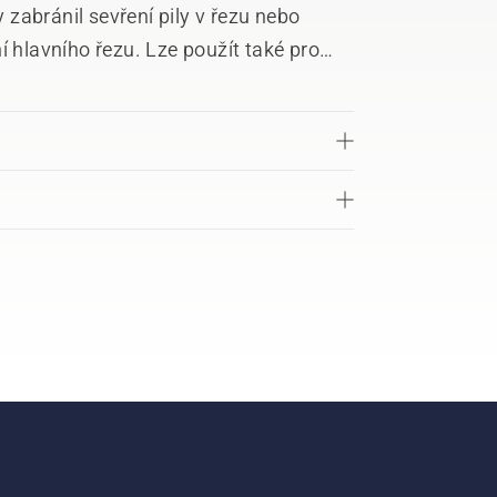
zabránil sevření pily v řezu nebo
í hlavního řezu. Lze použít také pro
en z nárazuvzdorného plastu.