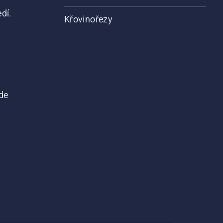
dí.
Křovinořezy
de