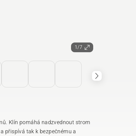
1/7
omů. Klín pomáhá nadzvednout strom
 a přispívá tak k bezpečnému a