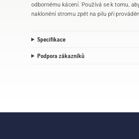
odbornému kácení. Používá se k tomu, aby 
naklonění stromu zpět na pilu při prováděn
manipulaci se stromem již na zemi. Vyrob
Specifikace
Podpora zákazníků