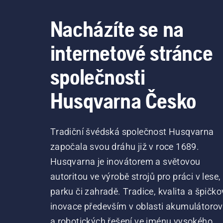
Nacházíte se na
internetové stránce
společnosti
Husqvarna Česko
Tradiční švédská společnost Husqvarna
započala svou dráhu již v roce 1689.
Husqvarna je inovátorem a světovou
autoritou ve výrobě strojů pro práci v lese,
parku či zahradě. Tradice, kvalita a špičko
inovace především v oblasti akumulátoro
a robotických řešení ve jménu vysokého