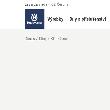
Les a zahrada
–
CZ, Čeština
Výrobky
Díly a příslušenství
Domů
Klíny
Klín kácecí