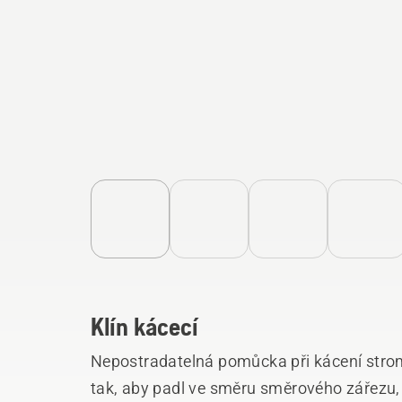
Klín kácecí
Nepostradatelná pomůcka při kácení str
tak, aby padl ve směru směrového zářezu,