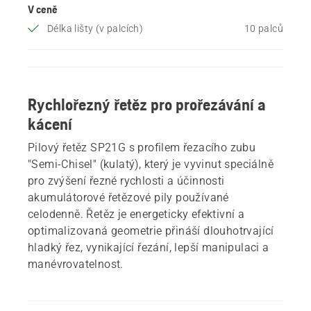
V ceně
Délka lišty (v palcích)
10 palců
Rychlořezný řetěz pro prořezávání a
kácení
Pilový řetěz SP21G s profilem řezacího zubu
"Semi-Chisel" (kulatý), který je vyvinut speciálně
pro zvýšení řezné rychlosti a účinnosti
akumulátorové řetězové pily používané
celodenně. Řetěz je energeticky efektivní a
optimalizovaná geometrie přináší dlouhotrvající
hladký řez, vynikající řezání, lepší manipulaci a
manévrovatelnost.