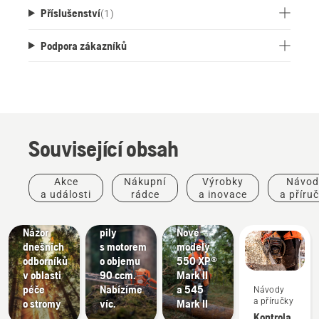
Příslušenství
(
1
)
Podpora zákazníků
Související obsah
Příběhy
a inspirace
Výrobky
Akce
Nákupní
Výrobky
Návod
Husqvarna
a inovace
Výrobky
a události
rádce
a inovace
a příru
Tree
Nové
a inovace
Talks:
řetězové
#NEWCHAINSAWGENERATION –
Názor
pily
Nové
dnešních
s motorem
modely
Péče
odborníků
o objemu
550 XP®
o zeleň
v oblasti
90 ccm.
Mark II
Nástroje
péče
Nabízíme
a 545
Návody
na péči
a příručky
o stromy
víc.
Mark II
o zeleň,
Kontrola