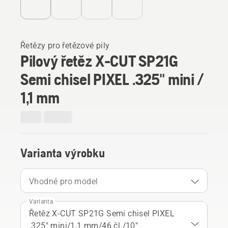
Řetězy pro řetězové pily
Pilový řetěz X-CUT SP21G
Semi chisel PIXEL .325" mini /
1,1 mm
Varianta výrobku
Vhodné pro model
Varianta
Řetěz X-CUT SP21G Semi chisel PIXEL
.325" mini/1,1 mm/46 čl./10"