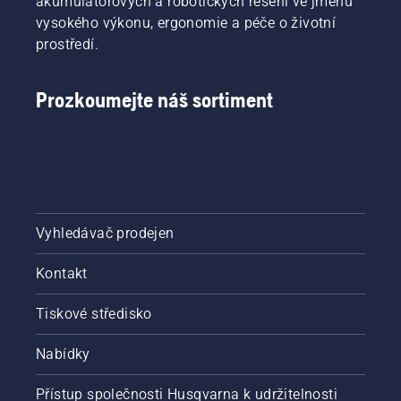
akumulátorových a robotických řešení ve jménu
pilu
vysokého výkonu, ergonomie a péče o životní
a zkontrolujte
zda je
prostředí.
brzda
řetězu
vypnutá.
Prozkoumejte náš sortiment
Zvyšte
otáčky
motoru
řetězové
pily
několik
centimetrů
Vyhledávač prodejen
od
kmene
Kontakt
stromu.
Olej na
kmeni
Tiskové středisko
znamená,
že
Nabídky
mazací
systém
Přístup společnosti Husqvarna k udržitelnosti
funguje.