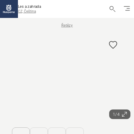
Les a zahrada
CZ, Čeština
Řetězy
1/4