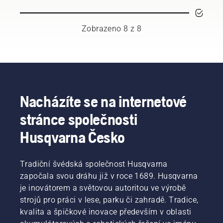
pracovní
se však
a řetězu.
prostředí,
budete
Podle
ale také
řídit
pokynů
Zobrazeno 8 z 8
provádět
několika
v tomto
práci
základními
krátkém
efektivně.
doporučeními
videu se
budete
dozvíte,
se moci
jak
zbavit
zkontrolovat,
veškeré
zda
Nacházíte se na internetové
nejistoty
systém
stránce společnosti
a plně se
mazání
soustředit
řetězu
Husqvarna Česko
na práci.
vaší pily
funguje
správně.
Tradiční švédská společnost Husqvarna
Nejprve
započala svou dráhu již v roce 1689. Husqvarna
zkontrolujte
hladinu
je inovátorem a světovou autoritou ve výrobě
oleje.
strojů pro práci v lese, parku či zahradě. Tradice,
Spusťte
kvalita a špičkové inovace především v oblasti
řetězovou