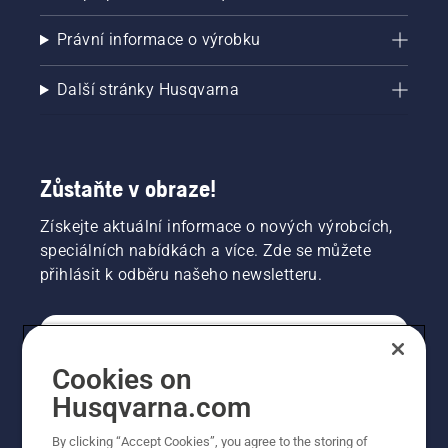
Právní informace o výrobku
Další stránky Husqvarna
Zůstaňte v obraze!
Získejte aktuální informace o nových výrobcích,
speciálních nabídkách a více. Zde se můžete
přihlásit k odběru našeho newsletteru.
SPOTŘEBITELSKÉ
Cookies on
Husqvarna.com
PROFESIONÁLNÍ
By clicking “Accept Cookies”, you agree to the storing of