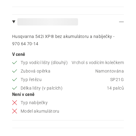
Husqvarna 542i XP® bez akumulátoru a nabíječky -
970 64 70‑14
V ceně
Typ vodící lišty (dlouhý)
Vrchol s vodícím kolečkem
Zubová opěrka
Namontována
Typ řetězu
SP21G
Délka lišty (v palcích)
14 palců
Není v ceně
Typ nabíječky
Model akumulátoru