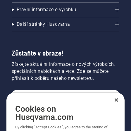
Právní informace o výrobku
Další stránky Husqvarna
Zůstaňte v obraze!
Získejte aktuální informace o nových výrobcích,
speciálních nabídkách a více. Zde se můžete
přihlásit k odběru našeho newsletteru.
SPOTŘEBITELSKÉ
Cookies on
Husqvarna.com
PROFESIONÁLNÍ
By clicking “Accept Cookies”, you agree to the storing of