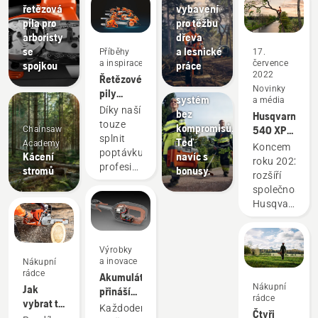
řetězová
vybavení
pila pro
pro těžbu
arboristy
dřeva
se
a lesnické
Příběhy
17.
a inspirace
července
spojkou
práce
Nabídky
2022
Řetězové
Akumulátorový
Novinky
pily
systém
a média
Husqvarna –
Díky naší
bez
Husqvarna
v provozu
touze
kompromisů.
540 XP®
Chainsaw
díky
splnit
Teď
Mark III
Academy
Koncem
naším
poptávku
Kácení
navíc s
a Husqvarna
roku 2022
zákazníkům
profesionálních
stromů
bonusy.
T540
rozšíří
od
lesníků
XP®
společnost
roku 1959
jsme
Mark III
Husqvarna
vytvořili
svou
ty
nabídku
nejlepší
o novou
Výrobky
a nejinovativnější
řadu
a inovace
Nákupní
řetězové
rádce
lezeckého
Akumulátor
pily na
Nákupní
Jak
vybavení
přináší
světě.
rádce
vybrat tu
určeného
nižší
Každodenní
Čtyři
správnou
pro