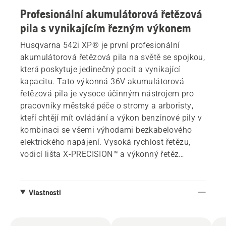
Profesionální akumulátorová řetězová
pila s vynikajícím řezným výkonem
Husqvarna 542i XP® je první profesionální
akumulátorová řetězová pila na světě se spojkou,
která poskytuje jedinečný pocit a vynikající
kapacitu. Tato výkonná 36V akumulátorová
řetězová pila je vysoce účinným nástrojem pro
pracovníky městské péče o stromy a arboristy,
kteří chtějí mít ovládání a výkon benzínové pily v
kombinaci se všemi výhodami bezkabelového
elektrického napájení. Vysoká rychlost řetězu,
vodicí lišta X-PRECISION™ a výkonný řetěz
SP21G zajišťují rychlé a přesné řezy.
Vlastnosti