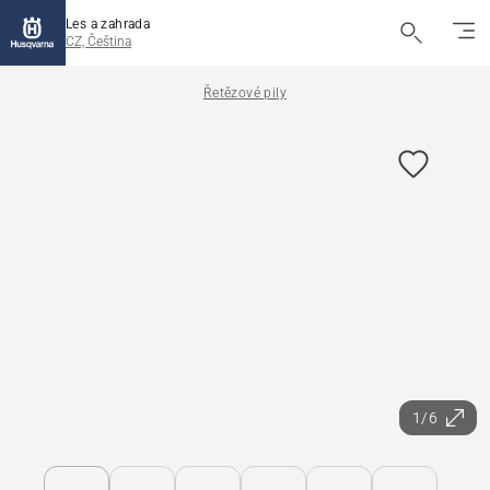
Les a zahrada
CZ, Čeština
Řetězové pily
1/6