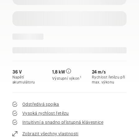
36 V
1,8 kW
24 m/s
Napětí
Rychlost řetězu při
1
Výstupní výkon
akumulátoru
max. výkonu
Odstředivá spojka
Vysoká rychlost řetězu
Intuitivní a snadno přístupná klávesnice
Zobrazit všechny vlastnosti