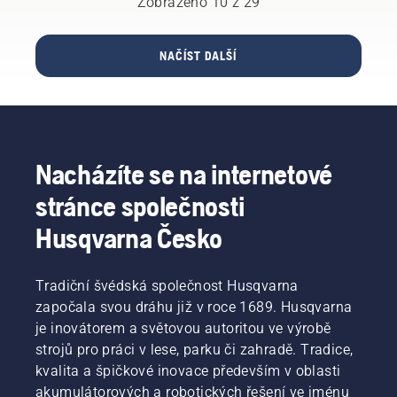
Zobrazeno 10 z 29
následující
T540
nejlépe
Woodman
otázky
XP®
hodí.
Speights
vám
Mark III.
pracuje
NAČÍST DALŠÍ
pomohou
jako
vybrat
hasič ve
vhodnou
státě
velikost
Mississippi
a typ
často
řetězové
zasaženém
Nacházíte se na internetové
pily.
bouřemi,
takže
stránce společnosti
má
spoustu
Husqvarna Česko
zkušeností
s prací
s řetězovými
Tradiční švédská společnost Husqvarna
pilami
započala svou dráhu již v roce 1689. Husqvarna
v náročných
je inovátorem a světovou autoritou ve výrobě
podmínkách.
strojů pro práci v lese, parku či zahradě. Tradice,
Jako je
kvalita a špičkové inovace především v oblasti
odstraňování
následků
akumulátorových a robotických řešení ve jménu