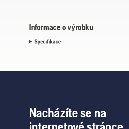
Poznámka! Pouze kalač vydrží stejnou zátě
Informace o výrobku
Specifikace
Nacházíte se na
internetové stránce