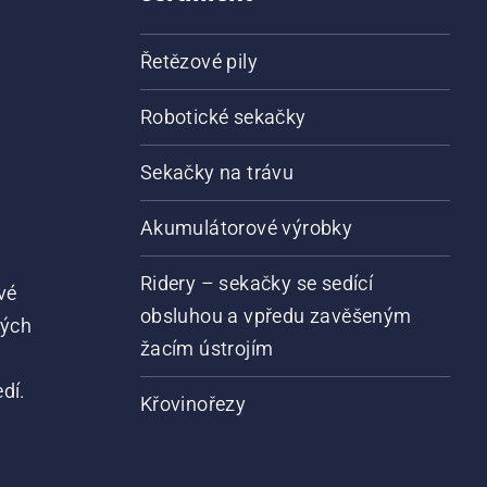
Řetězové pily
Robotické sekačky
Sekačky na trávu
Akumulátorové výrobky
Ridery – sekačky se sedící
vé
obsluhou a vpředu zavěšeným
vých
žacím ústrojím
dí.
Křovinořezy