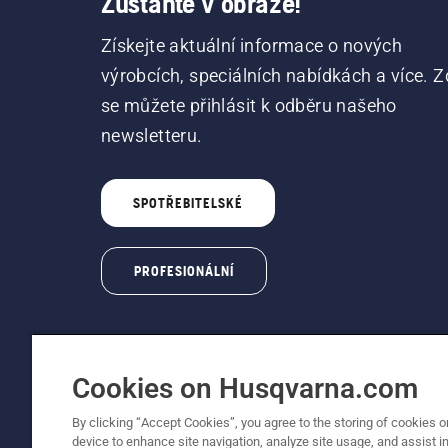
Zůstaňte v obraze!
Získejte aktuální informace o nových
výrobcích, speciálních nabídkách a více. Z
se můžete přihlásit k odběru našeho
newsletteru.
SPOTŘEBITELSKÉ
PROFESIONÁLNÍ
Cookies on Husqvarna.com
By clicking “Accept Cookies”, you agree to the storing of cookies o
© Husqvarna AB (publ). Všechna práva vyhraz
device to enhance site navigation, analyze site usage, and assist in