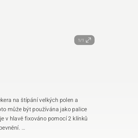
1/1
ekera na štípání velkých polen a
oto může být používána jako palice
je v hlavě fixováno pomocí 2 klínků
upevnění.