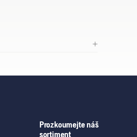
ž jako palice.
Prozkoumejte náš
sortiment