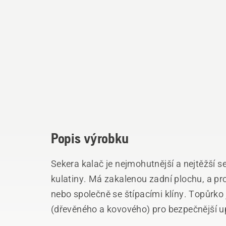
Popis výrobku
Sekera kalač je nejmohutnější a nejtěžší s
kulatiny. Má zakalenou zadní plochu, a pr
nebo společně se štípacími klíny. Topůrko 
(dřevěného a kovového) pro bezpečnější 
Dodávána s koženým krytem ostří.