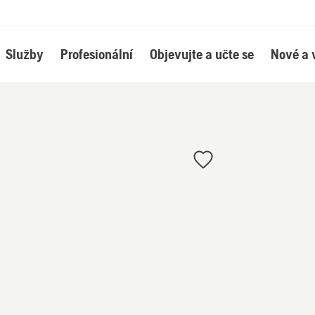
Služby
Profesionální
Objevujte a učte se
Nové a 