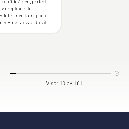
ts i trädgården, perfekt
 avkoppling eller
iviteter med familj och
ner – det är vad du vill
 gräsmattan ska vara,
er hur? Men tänk om torra,
na fläckar och ogräs
stör upplevelsen? Oroa
inte. Här följer en steg-
-steg-guide för att
arera en gräsmatta där
set växer fläckvis.
Visar 10 av 161