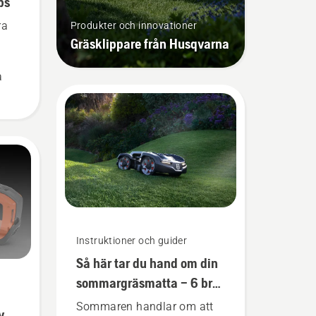
ps
ra
Produkter och innovationer
Gräsklippare från Husqvarna
a
liga
äxa
en
t ta
 tips
 en
Instruktioner och guider
odig
Så här tar du hand om din
sommargräsmatta – 6 bra
tips
Sommaren handlar om att
v