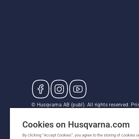
© Husqvarna AB (publ). All rights reserved. P
försäljningspriser (inkl. moms) om inte produkte
Cookiepolicy
Användningsvillkor
Sekretessmeddela
Cookies on Husqvarna.com
By clicking “Accept Cookies”, you agree to the storing of cookies o