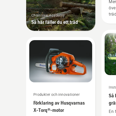
Men
hälsosam och frodig
öve
gräsmatta.
trä
Chainsaw Academy
det 
Så här fäller du ett träd
möj
av 
att 
Inst
Produkter och innovationer
Så 
Förklaring av Husqvarnas
grä
X-Torq®-motor
grä
En 