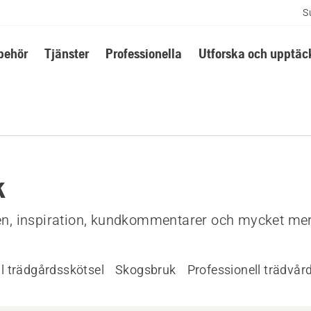
S
lbehör
Tjänster
Professionella
Utforska och upptäc
k
den, inspiration, kundkommentarer och mycket mer
l trädgårdsskötsel
Skogsbruk
Professionell trädvår