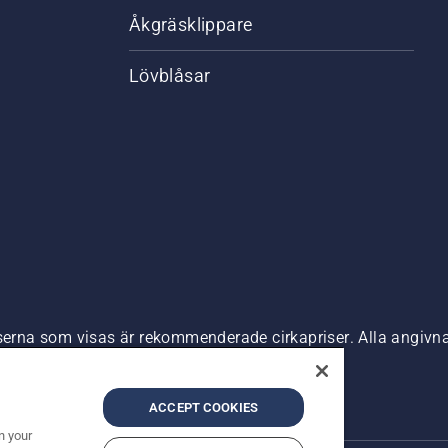
Åkgräsklippare
Lövblåsar
riserna som visas är rekommenderade cirkapriser. Alla angiv
n är tillgänglig för direkt köp.
nde
Företagsinformation
ACCEPT COOKIES
n your