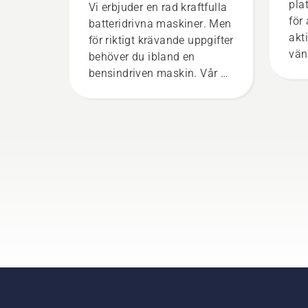
pla
Vi erbjuder en rad kraftfulla
för
batteridrivna maskiner. Men
akt
för riktigt krävande uppgifter
vän
behöver du ibland en
att
bensindriven maskin. Vår X-
ell
Torq®-teknik ger dig den
bru
kraft och det vridmoment du
för
behöver tack vare mycket
dig 
effektiv förbränning.
för
rep
grä