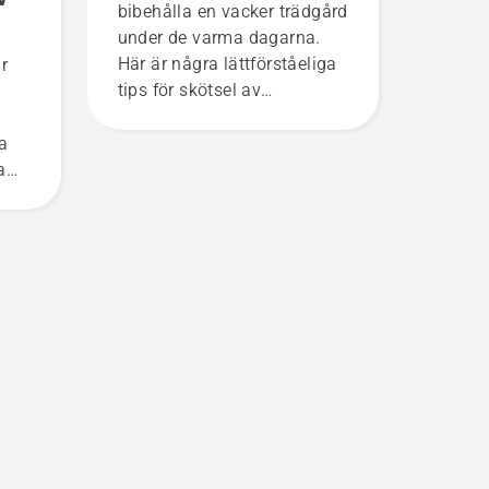
bibehålla en vacker trädgård
under de varma dagarna.
Här är några lättförståeliga
r
tips för skötsel av
gräsmattor som hjälper din
gräsmatta att frodas och
na
må bra under de varmare
a
dagarna. För att du ska få
den rätta känslan ska du
först ta en titt på våra
viktigaste tips under hela
säsongen för en fortsatt
hälsosam och frodig
gräsmatta.