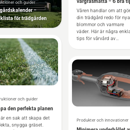
vårgräsmatta – 6 bra ti
uktioner och guider
gårdskalender –
Våren handlar om att gö
klista för trädgården
din trädgård redo för nya
blommor och varmare
väder. Här är några enkl
tips för vårvård av
gräsmattor för att
säkerställa att din
gräsmatta är i bästa möj
form när gräset börjar v
igen. För att du ska få d
rätta känslan ska du förs
en titt på våra viktigaste
under hela säsongen för
ruktioner och guider
fortsatt hälsosam och fr
pa den perfekta planen
gräsmatta.
 är en sak att skapa det
Produkter och innovationer
fekta, snygga gräset.
Minimera underhållet a