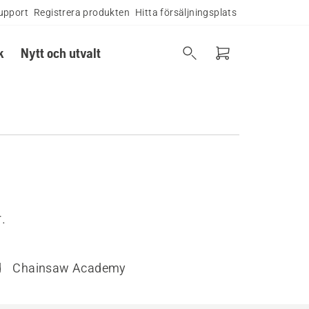
upport
Registrera produkten
Hitta försäljningsplats
k
Nytt och utvalt
.
d
Chainsaw Academy