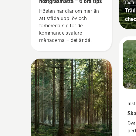
höstgräsmatta – 6 bra tips
Instr
Träd
Hösten handlar om mer än
chec
att städa upp löv och
förbereda sig för de
kommande svalare
månaderna – det är då
grundarbetet sker för de
allra bästa gräsmattorna
innan våren kommer! Här är
några enkla tips för skötsel
av gräsmattor på hösten
som hjälper dig att lägga
grunden till en perfekt
gräsmatta under det
Inst
kommande året. För att du
Ska
ska få den rätta känslan ska
du först ta en titt på våra
Det
viktigaste tips under hela
per
säsongen för en fortsatt