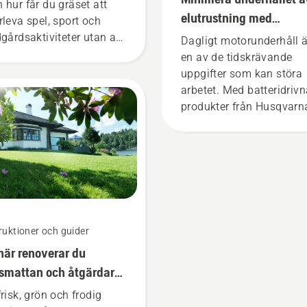
 hur får du gräset att
elutrustning med
rleva spel, sport och
batteridrivna verktyg
dgårdsaktiviteter utan att
Dagligt motorunderhåll ä
blir glest? Är det ens
en av de tidskrävande
ligt? Vi vände oss till en
uppgifter som kan störa
de bästa i branschen för
arbetet. Med batteridriv
få svar.
produkter från Husqvarn
minskar detta krångel
avsevärt.
ruktioner och guider
här renoverar du
smattan och åtgärdar
s som växer fläckvis
frisk, grön och frodig