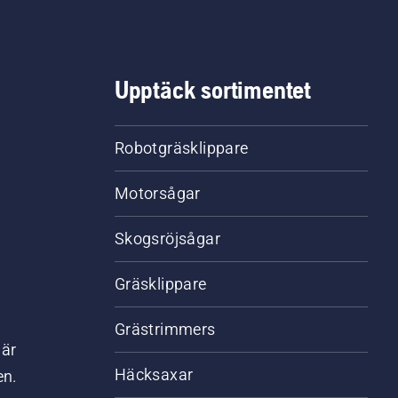
Upptäck sortimentet
Robotgräsklippare
Motorsågar
Skogsröjsågar
Gräsklippare
Grästrimmers
där
Häcksaxar
en.