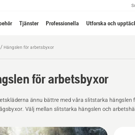
S
lbehör
Tjänster
Professionella
Utforska och upptäc
Hängslen för arbetsbyxor
gslen för arbetsbyxor
etskläderna ännu bättre med våra slitstarka hängslen 
gsbyxor. Välj mellan slitstarka hängslen och arbetshä