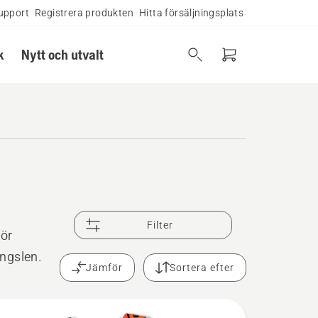
upport
Registrera produkten
Hitta försäljningsplats
k
Nytt och utvalt
Filter
för
ngslen.
Jämför
Sortera efter