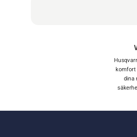
V
Husqvarn
komfort 
dina 
säkerhe
hög kval
är enkla
v
s
skyddsg