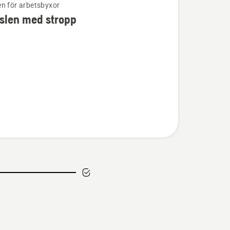
n för arbetsbyxor
slen med stropp
ion
n