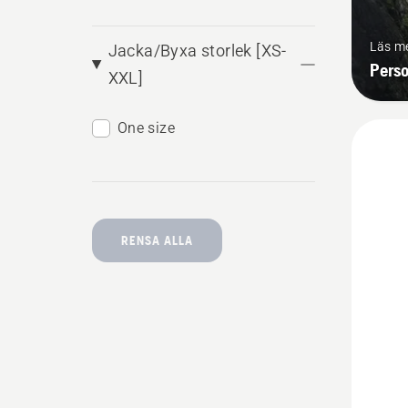
Läs m
Jacka/Byxa storlek [XS-
Perso
XXL]
One size
RENSA ALLA
Se