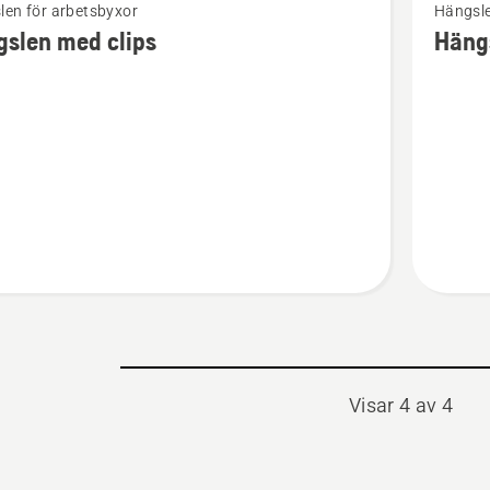
len för arbetsbyxor
Hängsle
mer
slen med clips
Häng
tion
informat
om
en
Hängsle
med
stropp
Visar 4 av 4