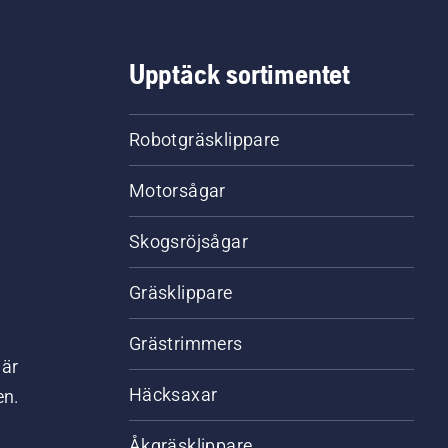
motorsågshandskar, samt en mängd andra viktiga tillb
Upptäck sortimentet
Robotgräsklippare
Motorsågar
Skogsröjsågar
Gräsklippare
Grästrimmers
där
Häcksaxar
en.
Åkgräsklippare