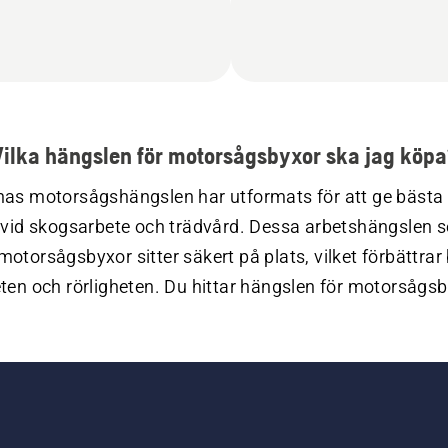
ilka hängslen för motorsågsbyxor ska jag köp
as motorsågshängslen har utformats för att ge bästa 
vid skogsarbete och trädvård. Dessa arbetshängslen ser 
motorsågsbyxor sitter säkert på plats, vilket förbättrar 
ten och rörligheten. Du hittar hängslen för motorsågsb
itet med justerbar längd som passar olika kroppstyper
 att använda med olika typer av byxor eller byxholkar. 
åra olika hängslen omfattar vårt sortiment av personlig
kyddsutrustning (PPE) även skogshjälmar, hörselskydd,
lasögon, motorsågsbyxor, motorsågsjackor, motorsåg