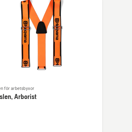
n för arbetsbyxor
len, Arborist
ion
n,