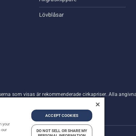
Lövblåsar
riserna som visas är rekommenderade cirkapriser. Alla angiv
n är tillgänglig för direkt köp.
nde
Företagsinformation
ACCEPT COOKIES
n your
 our
DO NOT SELL OR SHARE MY
PERSONAL INFORMATION