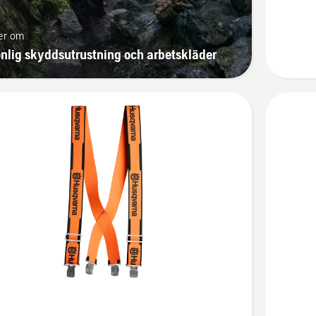
er om
nlig skyddsutrustning och arbetskläder
Se