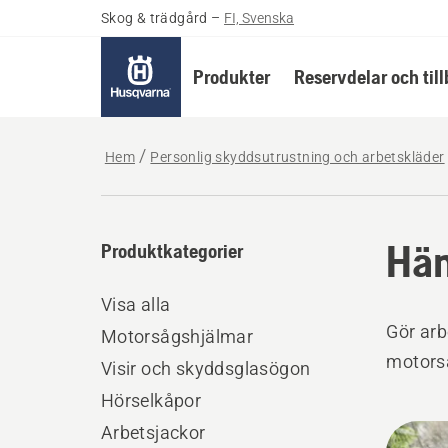
Skog & trädgård
–
FI, Svenska
Produkter
Reservdelar och til
Hem
Personlig skyddsutrustning och arbetskläder
Hän
Produktkategorier
Visa alla
Gör arb
Motorsågshjälmar
motorså
Visir och skyddsglasögon
Hörselkåpor
Alla
Arbetsjackor