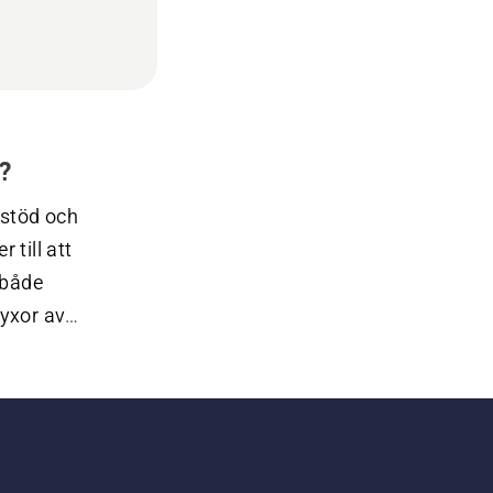
a?
stöd och 
till att 
både 
yxor av 
 och som 
Förutom 
 
 
skängor 