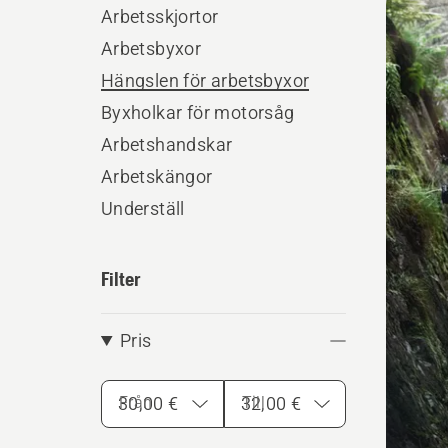
produ
Arbetsskjortor
Arbetsbyxor
Hängslen för arbetsbyxor
Byxholkar för motorsåg
Arbetshandskar
Arbetskängor
Underställ
Filter
Pris
Från
Till