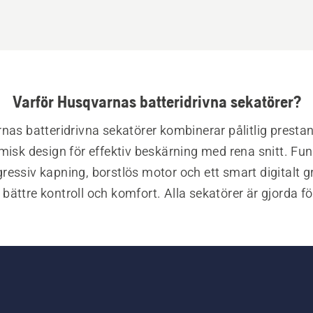
Varför Husqvarnas batteridrivna sekatörer?
as batteridrivna sekatörer kombinerar pålitlig presta
isk design för effektiv beskärning med rena snitt. Funk
essiv kapning, borstlös motor och ett smart digitalt gr
 bättre kontroll och komfort. Alla sekatörer är gjorda för
nitt och tillförlitliga resultat varje gång. Utforska vårt 
och upplev smidigare beskärning.