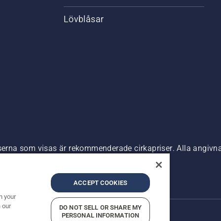
Lövblåsar
riserna som visas är rekommenderade cirkapriser. Alla angiv
n är tillgänglig för direkt köp.
nde
Företagsinformation
ACCEPT COOKIES
n your
 our
DO NOT SELL OR SHARE MY
PERSONAL INFORMATION