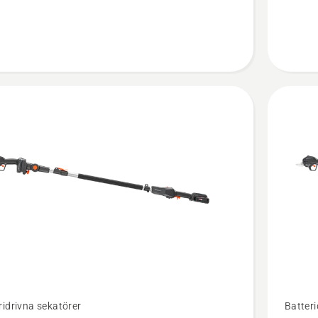
e
Se
ridrivna sekatörer
Batteri