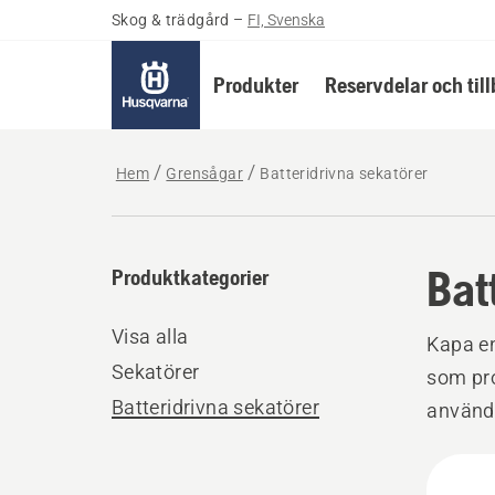
Skog & trädgård
–
FI, Svenska
Produkter
Reservdelar och til
Hem
Grensågar
Batteridrivna sekatörer
Bat
Produktkategorier
Visa alla
Kapa en
Sekatörer
som pro
Batteridrivna sekatörer
använda
Perfekt
Alla