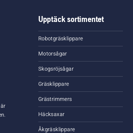
Upptäck sortimentet
Robotgräsklippare
Motorsågar
Skogsröjsågar
Gräsklippare
Grästrimmers
där
Häcksaxar
en.
Åkgräsklippare