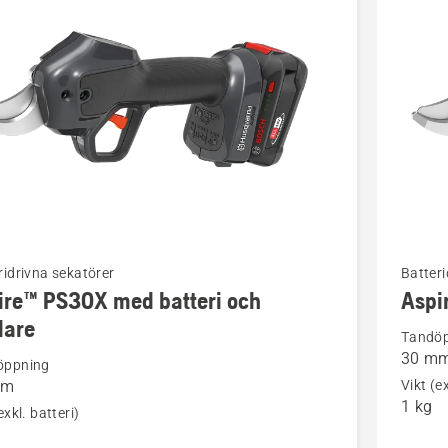
kter
Se
ridrivna sekatörer
Batteri
ire™ PS30X med batteri och
Aspi
mer
dare
tion
informat
Tandö
30 m
om
öppning
mm
Vikt (ex
™
Aspire™
1 kg
exkl. batteri)
PS30X