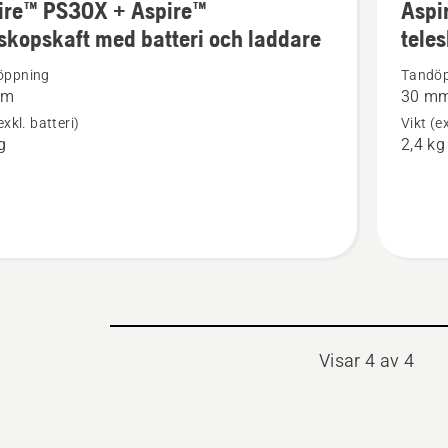
ire™ PS30X + Aspire™
Aspi
mer
eskopskaft med batteri och laddare
tele
tion
informat
om
öppning
Tandö
mm
30 m
™
Aspire™
exkl. batteri)
Vikt (ex
PS30X
g
2,4 kg
+
™
Aspire™
pskaft
teleskop
e
Visar 4 av 4