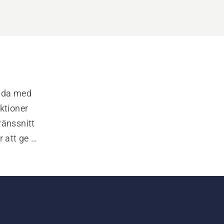
nda med 
tioner 
änssnitt 
 att ge 
sortiment 