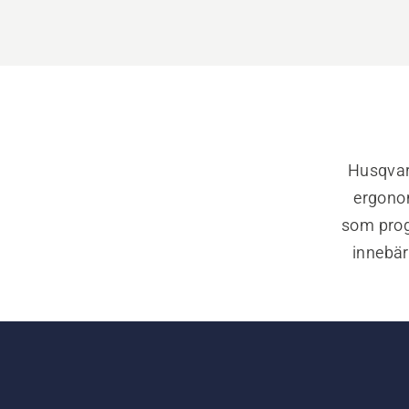
Husqvarn
ergonom
som progr
innebär
perfekta s