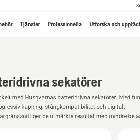
S
lbehör
Tjänster
Professionella
Utforska och upptäc
teridrivna sekatörer
kelt med Husqvarnas batteridrivna sekatörer. Med fun
gressiv kapning, stångkompatibilitet och digitalt
rgränssnitt ger de utmärkta resultat med mindre bela
 för regelbunden beskärning och mer krävande trädgår