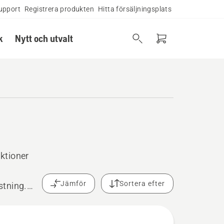
upport
Registrera produkten
Hitta försäljningsplats
k
Nytt och utvalt
ktioner
Jämför
Sortera efter
stning.
dsarbete.