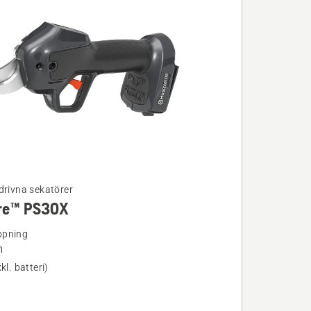
drivna sekatörer
re™ PS30X
ion
ppning
m
kl. batteri)