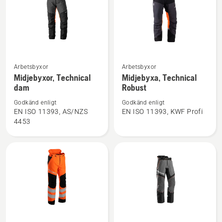
Se
Se
Arbetsbyxor
Arbetsbyxor
mer
mer
Midjebyxor, Technical
Midjebyxa, Technical
dam
Robust
information
information
om
om
Godkänd enligt
Godkänd enligt
Midjebyxor,
Midjebyxa,
EN ISO 11393, AS/NZS
EN ISO 11393, KWF Profi
4453
Technical
Technical
dam
Robust