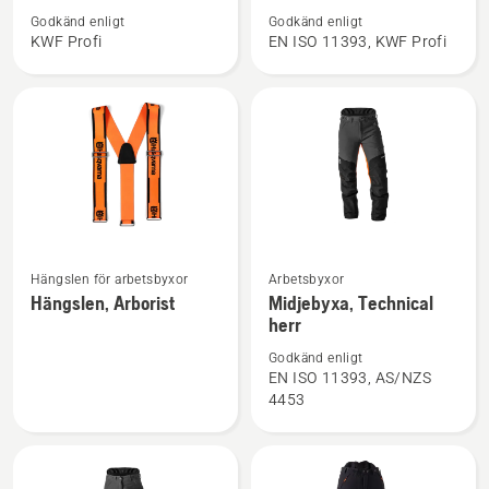
om
om
Godkänd enligt
Godkänd enligt
Skogsjacka,
Midjebyxa,
KWF Profi
EN ISO 11393, KWF Profi
Technical
Technical
Extreme
Extreme
Arborist
Se
Se
Hängslen för arbetsbyxor
Arbetsbyxor
mer
mer
Hängslen, Arborist
Midjebyxa, Technical
herr
information
information
om
om
Godkänd enligt
Hängslen,
Midjebyxa,
EN ISO 11393, AS/NZS
4453
Arborist
Technical
herr