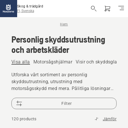
Skog & trädgård
FI, Svenska
Hem
Personlig skyddsutrustning
och arbetskläder
Visa alla
Motorsågshjälmar
Visir och skyddsglasögo
Utforska vårt sortiment av personlig
skyddsutrustning, utrustning med
motorsågsskydd med mera. Pålitliga lösningar
av hög kvalitet som ser till att du är redo för alla
utmaningar.
Filter
120 products
Jämför