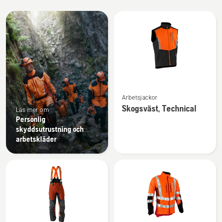
Alla
produkter
Se
Arbetsjackor
mer
Skogsväst, Technical
Läs mer om
information
Personlig
om
skyddsutrustning och
Skogsväst,
arbetskläder
Technical