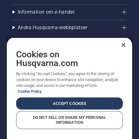
Information om e-handel
Andra Husqvarna-webbplatser
Cookies on
Husqvarna.com
By clicking “Accept Cookies”, you agree to the storing of
cookies on your device to enhance site navigation, analyze
site usage, and assist in our marketing efforts.
Cookie Policy
© Husqvarna AB (publ). All rights reserved. Priserna
som visas är rekommenderade cirkapriser. Alla angivna
ACCEPT COOKIES
priser är rekommenderade försäljningspriser (inkl.
moms) om inte produkten är tillgänglig för direkt köp.
DO NOT SELL OR SHARE MY PERSONAL
Cookiepolicy
Användningsvillkor
Sekretessmeddelande
INFORMATION
Företagsinformation