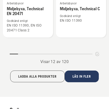
Se
Se
Arbetsbyxor
Arbetsbyxor
mer
mer
Midjebyxa, Technical
Midjebyxa, Technical C
EN 20471
information
information
Godkänd enligt
om
om
EN ISO 11393
Godkänd enligt
Midjebyxa,
Midjebyxa,
EN ISO 11393, EN ISO
20471 Class 2
Technical
Technical
EN 20471
C
Visar 12 av 120
LADDA ALLA PRODUKTER
LÄS IN FLER