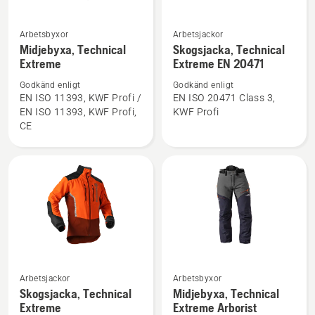
Arbetsbyxor
Arbetsjackor
Se
Se
Midjebyxa, Technical
Skogsjacka, Technical
mer
mer
Extreme
Extreme EN 20471
information
information
Godkänd enligt
Godkänd enligt
om
om
EN ISO 11393, KWF Profi /
EN ISO 20471 Class 3,
Midjebyxa,
Skogsjacka,
EN ISO 11393, KWF Profi,
KWF Profi
Technical
Technical
CE
Extreme
Extreme
EN 20471
Se
Se
Arbetsjackor
Arbetsbyxor
mer
mer
Skogsjacka, Technical
Midjebyxa, Technical
information
information
Extreme
Extreme Arborist