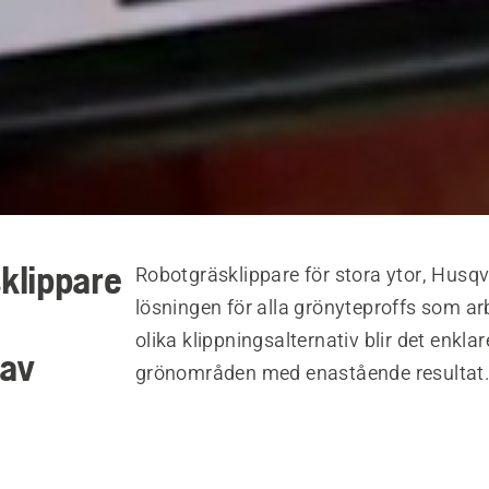
klippare
Robotgräsklippare för stora ytor, Hus
lösningen för alla grönyteproffs som a
olika klippningsalternativ blir det enkl
 av
grönområden med enastående resultat