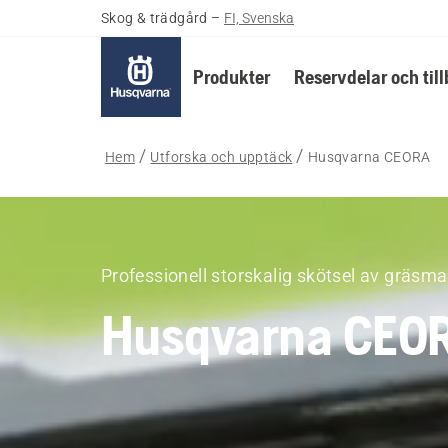
Skog & trädgård
–
FI, Svenska
Produkter
Reservdelar och til
Hem
Utforska och upptäck
Husqvarna CEORA
Professionell storskalig skötsel av gräsma
Husqvarna CEO