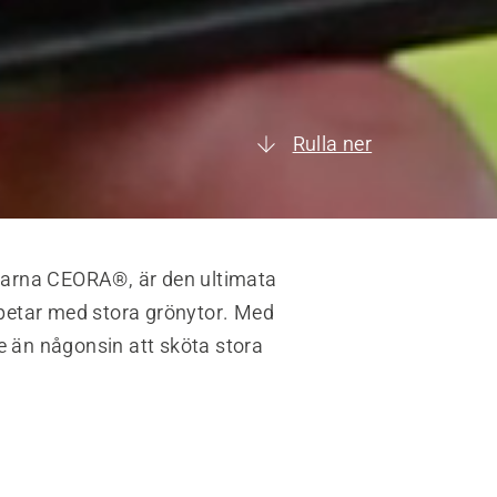
Rulla ner
qvarna CEORA®, är den ultimata
rbetar med stora grönytor. Med
are än någonsin att sköta stora
.