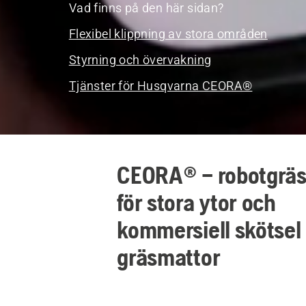
Vad finns på den här sidan?
Flexibel klippning av stora områden
Styrning och övervakning
Tjänster för Husqvarna CEORA®
CEORA® – robotgräs
för stora ytor och
kommersiell skötsel
gräsmattor