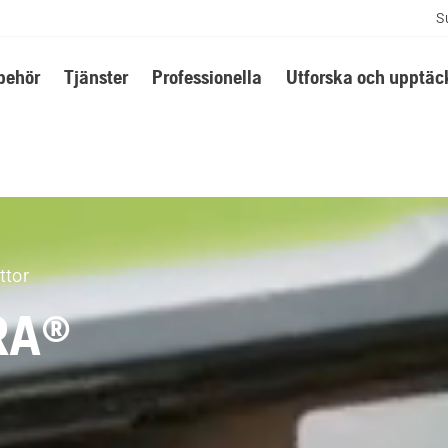
S
lbehör
Tjänster
Professionella
Utforska och upptäc
ttor
RA®