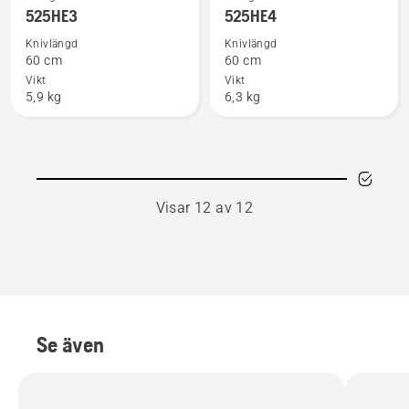
mer
mer
525HE3
525HE4
information
information
Knivlängd
Knivlängd
om
om
60 cm
60 cm
525HE3
525HE4
Vikt
Vikt
5,9 kg
6,3 kg
Visar 12 av 12
Se även