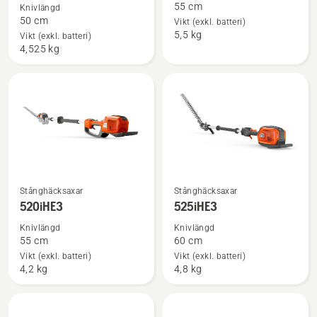
55 cm
Knivlängd
om
om
50 cm
Vikt (exkl. batteri)
120iTK4-
520iHT4
5,5 kg
Vikt (exkl. batteri)
H
4,525 kg
with
battery
and
charger
Se
Se
Stånghäcksaxar
Stånghäcksaxar
mer
mer
520iHE3
525iHE3
information
information
Knivlängd
Knivlängd
om
om
55 cm
60 cm
520iHE3
525iHE3
Vikt (exkl. batteri)
Vikt (exkl. batteri)
4,2 kg
4,8 kg