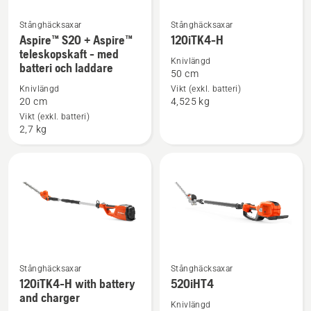
Stånghäcksaxar
Stånghäcksaxar
Se
Se
Aspire™ S20 + Aspire™
120iTK4-H
mer
mer
teleskopskaft - med
Knivlängd
batteri och laddare
information
information
50 cm
om
om
Knivlängd
Vikt (exkl. batteri)
Aspire™
120iTK4-
20 cm
4,525 kg
S20
H
Vikt (exkl. batteri)
2,7 kg
+
Aspire™
teleskopskaft
-
med
batteri
och
laddare
Stånghäcksaxar
Stånghäcksaxar
Se
Se
120iTK4-H with battery
520iHT4
mer
mer
and charger
information
information
Knivlängd