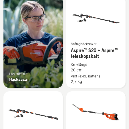
produkter
Stånghäcksaxar
Se
Aspire™ S20 + Aspire™
mer
teleskopskaft
information
Knivlängd
om
20 cm
Aspire™
Läs mer om
Vikt (exkl. batteri)
Häcksaxar
S20
2,7 kg
+
Aspire™
teleskopskaft