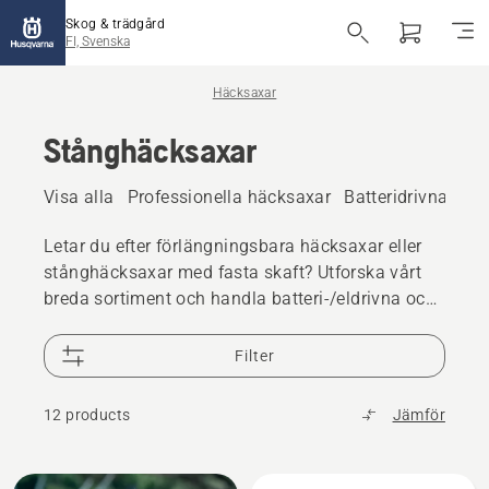
Skog & trädgård
FI, Svenska
Häcksaxar
Stånghäcksaxar
Visa alla
Professionella häcksaxar
Batteridrivna och
Letar du efter förlängningsbara häcksaxar eller
stånghäcksaxar med fasta skaft? Utforska vårt
breda sortiment och handla batteri-/eldrivna och
bensindrivna stånghäcksaxar och häcksaxar
med lång räckvidd för hemmabruk och
Filter
professionellt bruk.
12 products
Jämför
Alla