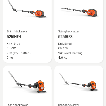
Se
Se
Stånghäcksaxar
Stånghäcksaxar
mer
mer
525iHE4
525iHF3
information
information
Knivlängd
Knivlängd
om
om
60 cm
65 cm
525iHE4
525iHF3
Vikt (exkl. batteri)
Vikt (exkl. batteri)
5 kg
4,6 kg
Se
Se
Stånghäcksaxar
Stånghäcksaxar