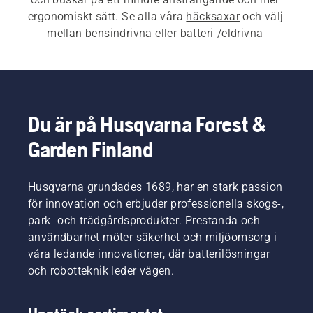
ergonomiskt sätt. Se alla våra 
häcksaxar
 och välj 
mellan 
bensindrivna
 eller 
batteri-/eldrivna 
häcksaxar.
 Om du letar efter 
professionella 
häcksaxar med lång räckvidd
 är vår 500-serie det 
perfekta alternativet.
Du är på Husqvarna Forest &
Garden Finland
Husqvarna grundades 1689, har en stark passion
för innovation och erbjuder professionella skogs-,
park- och trädgårdsprodukter. Prestanda och
användbarhet möter säkerhet och miljöomsorg i
våra ledande innovationer, där batterilösningar
och robotteknik leder vägen.