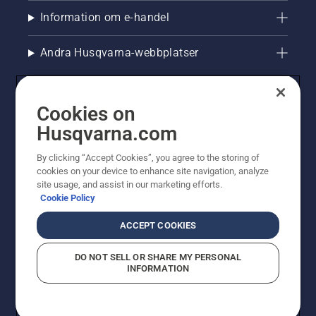
Information om e-handel
Andra Husqvarna-webbplatser
Cookies on
Husqvarna.com
By clicking “Accept Cookies”, you agree to the storing of
cookies on your device to enhance site navigation, analyze
site usage, and assist in our marketing efforts.
Cookie Policy
© Husqvarna AB (publ). All rights reserved. Priserna
som visas är rekommenderade cirkapriser. Alla angivna
ACCEPT COOKIES
priser är rekommenderade försäljningspriser (inkl.
moms) om inte produkten är tillgänglig för direkt köp.
DO NOT SELL OR SHARE MY PERSONAL
Cookiepolicy
Användningsvillkor
Sekretessmeddelande
INFORMATION
Företagsinformation