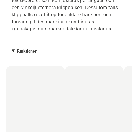
teleskopröret som kan justeras på längden och
den vinkeljusterbara klippbalken. Dessutom fälls
klippbalken lätt ihop för enklare transport och
förvaring. I den maskinen kombineras
egenskaper som marknadsledande prestanda
utan direkta utsläpp, låg vikt, låga
vibrationsnivåer och extremt tyst drift som gör att
du kan använda den i ljudkänsliga miljöer. Det
Funktioner
bakre stötskyddet skyddar det integrerade
batteriet för att effektivt förhindra slitage och
skador. Kompatibel med alla Husqvarnas BLi-
batterier och laddare.