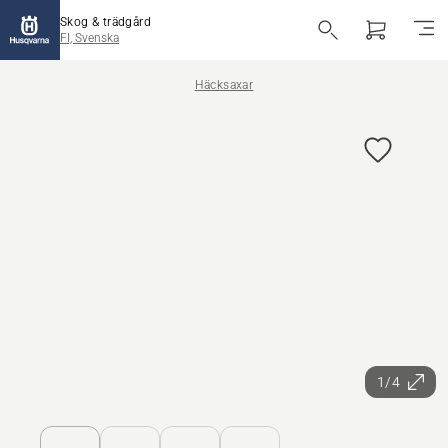
Skog & trädgård
FI, Svenska
Häcksaxar
1/4