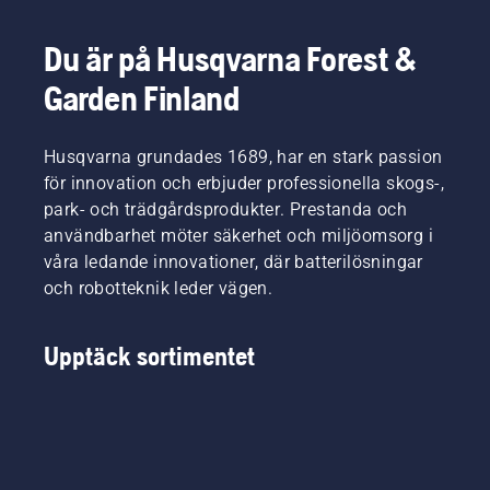
batteriprodukter.
Ett
Du är på Husqvarna Forest &
batteri
som
Garden Finland
sitter
som det
ska gör
Husqvarna grundades 1689, har en stark passion
att du
för innovation och erbjuder professionella skogs-,
kan
park- och trädgårdsprodukter. Prestanda och
arbeta
användbarhet möter säkerhet och miljöomsorg i
mer
bekvämt
våra ledande innovationer, där batterilösningar
och att
och robotteknik leder vägen.
du inte
blir lika
trött, så
Upptäck sortimentet
att du
kan
arbeta
längre
utan
avbrott.