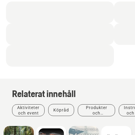
Relaterat innehåll
Aktiviteter
Produkter
Instr
Köpråd
och event
och
och
innovationer
Idrottsklubbar
Gräsklippare