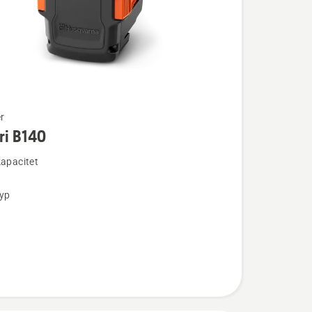
r
ri B140
ion
kapacitet
typ