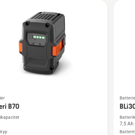
Se
ier
Batterie
mer
eri B70
BLi3
tion
informat
ikapacitet
Batteri
om
7,5 Ah
BLi30
ityp
Batteri