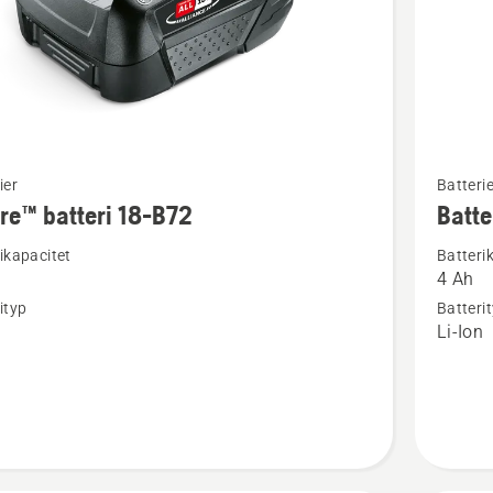
Se
ier
Batterie
mer
re™ batteri 18-B72
Batte
tion
informat
ikapacitet
Batteri
om
4 Ah
™
Batteri
ityp
Batteri
B140
n
Li-Ion