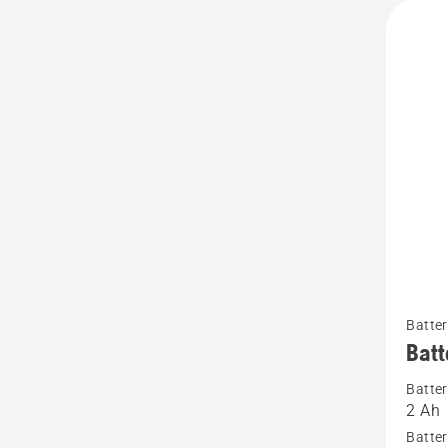
Se
Batter
mer
Batt
informa
Batter
om
2 Ah
Batteri
Batter