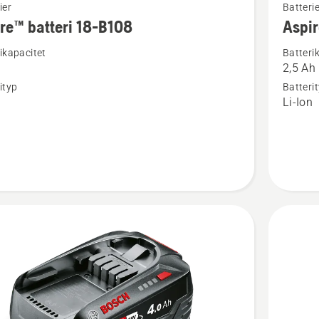
ier
Batterie
mer
re™ batteri 18-B108
Aspir
tion
informat
ikapacitet
Batteri
om
2,5 Ah
™
Aspire™
ityp
Batteri
batteri
n
Li-Ion
18-
B45