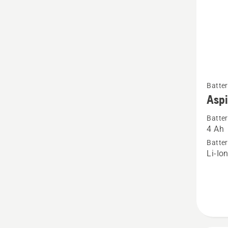
Se
Batter
mer
Aspi
informa
Batter
om
4 Ah
Aspire
Batter
batteri
Li-Io
18-
B72