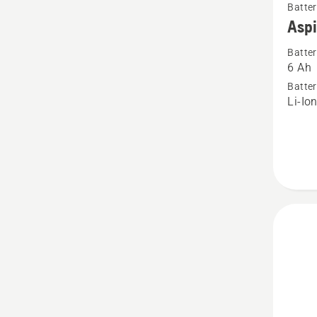
Batter
mer
Aspi
informa
Batter
om
6 Ah
Aspire
Batter
batteri
Li-Io
18-
B108