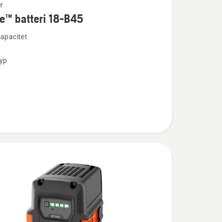
r
e™ batteri 18-B45
ion
kapacitet
typ