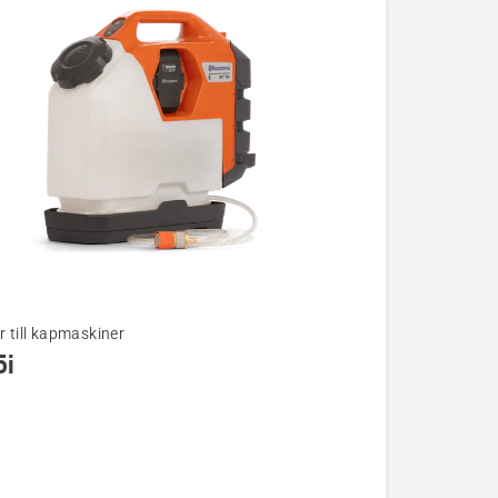
r till kapmaskiner
5i
ion