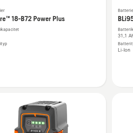
Se
ier
Batterie
mer
re™ 18-B72 Power Plus
BLi9
tion
informat
ikapacitet
Batteri
om
31,1 A
™
BLi950X
ityp
Batteri
n
Li-Ion