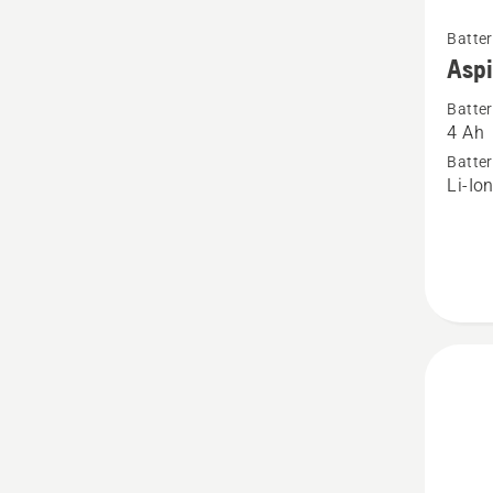
Se
Batter
mer
Aspi
informa
Batter
om
4 Ah
Aspire
Batter
18-
Li-Io
B72
Power
Plus