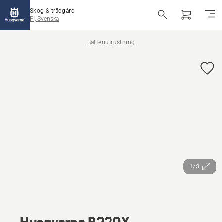
Skog & trädgård
FI, Svenska
Batteriutrustning
1/3
Husqvarna B220X