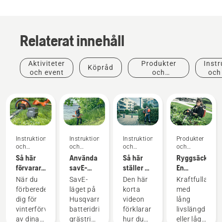
Relaterat innehåll
Aktiviteter
Produkter
Instr
Köpråd
och event
och
och
innovationer
Instruktioner
Instruktioner
Instruktioner
Produkter
och
och
och
och
guider
guider
guider
innovationer
Så här
Använda
Så här
Ryggsäcksbatt
förvarar
savE-
ställer du
En
du
läget på
in och
revolution
När du
SavE-
Den här
Kraftfulla
Husqvarna-
en
monterar
för
förbereder
läget på
korta
med
batteriet
batteridriven
det
handhållna,
dig för
Husqvarnas
videon
lång
över
grästrimmer
ryggburna
batteridrivna
vinterförvaring
batteridrivna
förklarar
livslängd
vintern
batteriet
motorverktyg
av dina
grästrimmer
hur du
eller lågt