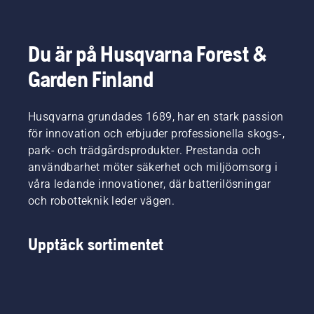
Husqvarna
på den
mer
batteridrivna
minskar
batteridrivna
bekvämt
handhållna
detta
trimmern
och att
produkter
krångel
för att
du inte
på
Du är på Husqvarna Forest &
avsevärt.
aktivera
blir lika
Husqvarna.
Garden Finland
och
trött, så
avaktivera
att du
savE-
kan
Husqvarna grundades 1689, har en stark passion
läget.
arbeta
längre
för innovation och erbjuder professionella skogs-,
utan
park- och trädgårdsprodukter. Prestanda och
avbrott.
användbarhet möter säkerhet och miljöomsorg i
våra ledande innovationer, där batterilösningar
och robotteknik leder vägen.
Upptäck sortimentet