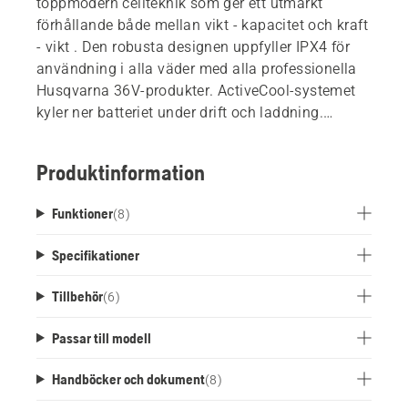
toppmodern cellteknik som ger ett utmärkt
förhållande både mellan vikt - kapacitet och kraft
- vikt . Den robusta designen uppfyller IPX4 för
användning i alla väder med alla professionella
Husqvarna 36V-produkter. ActiveCool-systemet
kyler ner batteriet under drift och laddning.
Förberett för Bluetooth™- anslutning till
Husqvarna Fleet Services™.
Produktinformation
Funktioner
(
8
)
Specifikationer
Tillbehör
(
6
)
Passar till modell
Handböcker och dokument
(
8
)