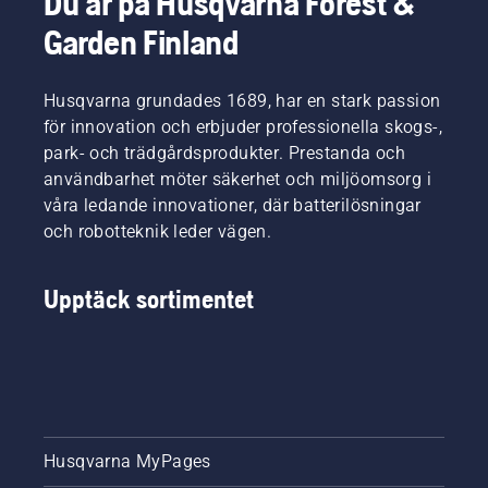
Du är på Husqvarna Forest &
avsevärt.
Husqvarna.
aktivera
blir lika
Garden Finland
och
trött, så
avaktivera
att du
savE-
kan
Husqvarna grundades 1689, har en stark passion
läget.
arbeta
längre
för innovation och erbjuder professionella skogs-,
utan
park- och trädgårdsprodukter. Prestanda och
avbrott.
användbarhet möter säkerhet och miljöomsorg i
våra ledande innovationer, där batterilösningar
och robotteknik leder vägen.
Upptäck sortimentet
Husqvarna MyPages