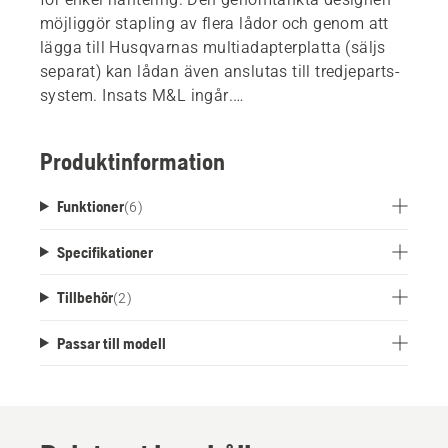
möjliggör stapling av flera lådor och genom att
lägga till Husqvarnas multiadapterplatta (säljs
separat) kan lådan även anslutas till tredjeparts-
system. Insats M&L ingår.
*Husqvarna batterier storlek M =
B70/B140/BLi200/BLi200X/B220X
Produktinformation
**Husqvarna batterier storlek L =
BLi30/BLi300/B330X
Funktioner
(
6
)
Specifikationer
Tillbehör
(
2
)
Passar till modell