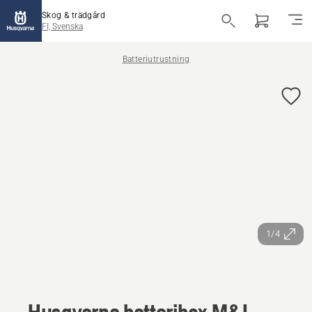
Skog & trädgård
FI, Svenska
Batteriutrustning
1/4
Husqvarna batteribox M&L