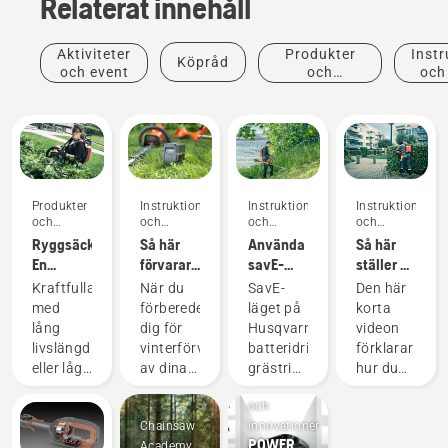
Relaterat innehåll
Aktiviteter
Produkter
Instr
Köpråd
och event
och
och
innovationer
Produkter
Instruktioner
Instruktioner
Instruktioner
och
och
och
och
innovationer
guider
guider
guider
Ryggsäcksbatteri:
Så här
Använda
Så här
En
förvarar
savE-
ställer du
revolution
du
läget på
in och
Kraftfulla
När du
SavE-
Den här
för
Husqvarna-
en
monterar
med
förbereder
läget på
korta
handhållna,
batteriet
batteridriven
det
lång
dig för
Husqvarnas
videon
batteridrivna
över
grästrimmer
ryggburna
livslängd
vinterförvaring
batteridrivna
förklarar
motorverktyg
vintern
batteriet
eller lågt
av dina
grästrimmer
hur du
korrekt
Produkter
ljud och
batterier
är
ställer in
och
hållbarhet?
finns det
utformat
och
Chainsaw
innovationer
Med vår
ett par
för att
justerar
POWER
Academy
ryggsäcksbatterilösning
saker du
sänka
det