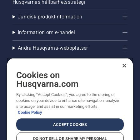
Husqvarnas hållbarhetsstrategi
Juridisk produktinformation
Information om e-handel
Andra Husqvarna-webbplatser
Cookies on
Husqvarna.com
By clicking “Accept Cookies”, you agree to the storing of
cookies on your device to enhance site navigation, analyze
site usage, and assist in our marketing efforts.
Cookie Policy
© Husqvarna AB (publ). All rights reserved. Priserna
som visas är rekommenderade cirkapriser. Alla angivna
ACCEPT COOKIES
priser är rekommenderade försäljningspriser (inkl.
moms) om inte produkten är tillgänglig för direkt köp.
DO NOT SELL OR SHARE MY PERSONAL
Cookiepolicy
Användningsvillkor
Sekretessmeddelande