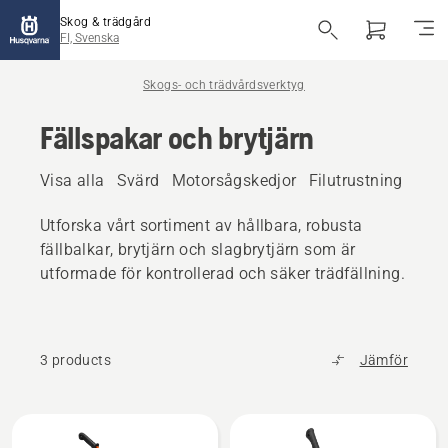
Skog & trädgård
FI, Svenska
Skogs- och trädvårdsverktyg
Fällspakar och brytjärn
Visa alla
Svärd
Motorsågskedjor
Filutrustning
Yxo
Utforska vårt sortiment av hållbara, robusta
fällbalkar, brytjärn och slagbrytjärn som är
utformade för kontrollerad och säker trädfällning.
3 products
Jämför
Alla