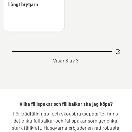
Långt brytjärn
information
om
Långt
brytjärn
Visar 3 av 3
Vilka fällspakar och fällbalkar ska jag köpa?
För trädfällnings- och skogsbruksuppgifter finns 
det olika fällbalkar och fällspakar som ger olika 
stark fällkraft. Husqvarna erbjuder en rad robusta 