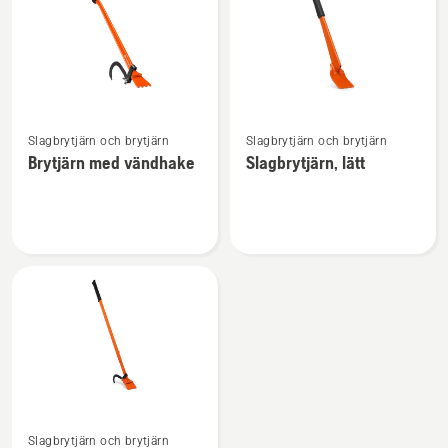
produkter
Se
Se
Slagbrytjärn och brytjärn
Slagbrytjärn och brytjärn
mer
mer
Brytjärn med vändhake
Slagbrytjärn, lätt
information
information
om
om
Brytjärn
Slagbrytjärn,
med
lätt
vändhake
Se
Slagbrytjärn och brytjärn
mer