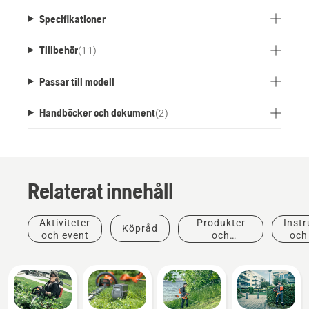
Specifikationer
Tillbehör
(
11
)
Passar till modell
Handböcker och dokument
(
2
)
Relaterat innehåll
Aktiviteter
Produkter
Instr
Köpråd
och event
och
och
innovationer