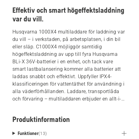
Effektiv och smart högeffektsladdning
var du vill.
Husqvarna 1000X4 multiladdare för laddning var
du vill – i verkstaden, på arbetsplatsen, i din bil
eller släp. C1000X4 möjliggör samtidig
högeffektsladdning av upp till fyra Husqvarna
BLi-X 36V-batterier i en enhet, och tack vare
smart lastbalansering kommer alla batterier att
laddas snabbt och effektivt. Uppfyller IPX4-
klassificeringen för vattentäthet för användning i
alla väderförhållanden. Laddare, transportlåda
och förvaring – multiladdaren erbjuder en allt-i-
ett-lösning för tidsbesparande hantering av
batterier. Batterier ingår ej.
Produktinformation
Funktioner
(
13
)