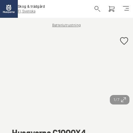
Skog & trädgård
FI, Svenska
Batteriutrustning
1/7
Husqvarna C1000X4