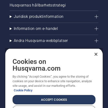
Husqvarnas hållbarhetsstrategi
Juridisk produktinformation
Information om e-handel
Andra Husqvarna-webbplatser
Cookies on
Husqvarna.com
By clicking “Accept Cookies”, you agree to the storing of
cookies on your device to enhance site navigation, analyze
site usage, and assist in our marketing efforts.
Cookie Policy
© Husqvarna AB (publ). All rights reserved. Priserna
som visas är rekommenderade cirkapriser. Alla angivna
ACCEPT COOKIES
priser är rekommenderade försäljningspriser (inkl.
moms) om inte produkten är tillgänglig för direkt köp.