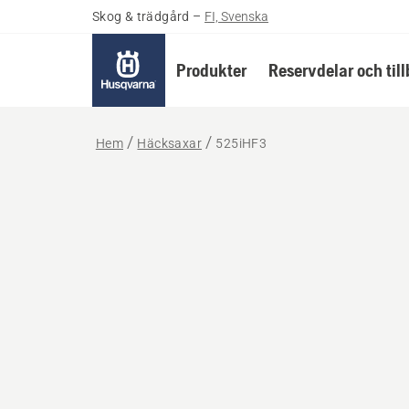
Skog & trädgård
–
FI, Svenska
Produkter
Reservdelar och til
Hem
Häcksaxar
525iHF3