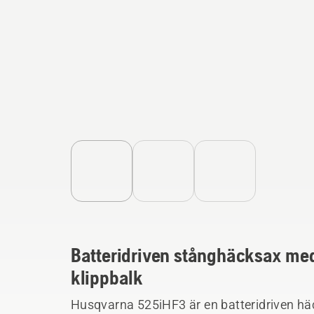
Batteridriven stånghäcksax med
klippbalk
Husqvarna 525iHF3 är en batteridriven häc