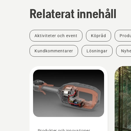
Relaterat innehåll
Aktiviteter och event
Köpråd
Produ
Kundkommentarer
Lösningar
Nyhe
Produkter och innovationer