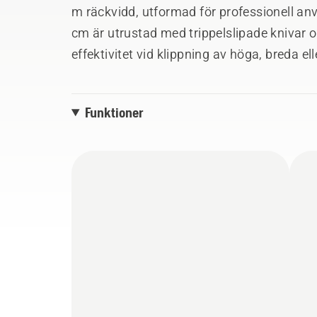
m räckvidd, utformad för professionell an
cm är utrustad med trippelslipade knivar 
effektivitet vid klippning av höga, breda e
låg vibrationsnivå, ergonomiska handtag o
möjliggör bekväm användning under långa
Funktioner
standard för användning i alla väder och e
säkerställer hög drifttid. Integrerad anslutn
tjänster som Husqvarna Fleet Services™. Ba