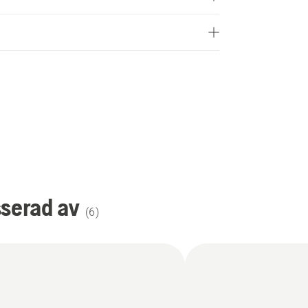
sserad av
(
6
)