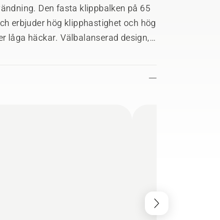
vändning. Den fasta klippbalken på 65
och erbjuder hög klipphastighet och hög
ller låga häckar. Välbalanserad design,
ch intuitivt användargränssnitt
 och krävande arbetstimmar. IPX4-
tt aktivt batterikylningssystem
ing för enkel anslutning till digitala
tteri och laddare ingår ej.