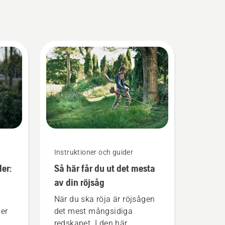
Instruktioner och guider
er:
Så här får du ut det mesta
av din röjsåg
När du ska röja är röjsågen
der
det mest mångsidiga
redskapet. I den här