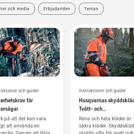
ter och media
Erbjudanden
Teman
ruktioner och guider
Instruktioner och guider
erhetskrav för
Husqvarnas skyddskläd
orsågar
Tvätt- och
reparationsguider
k på att det kan vara
Rena och hela kläder är
ligt att använda en
säkra kläder. Skyddsklä
orsåg. Genom att följa
utsätts ofta för svett och