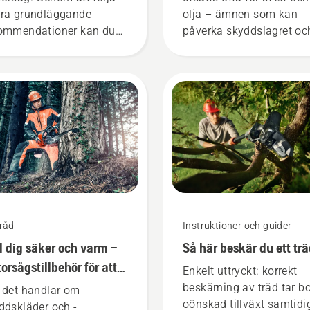
ra grundläggande
olja – ämnen som kan
ommendationer kan du
påverka skyddslagret oc
elt förhindra osäkra
försämra dess funktion.
uationer och fokusera på
lva jobbet.
råd
Instruktioner och guider
l dig säker och varm –
Så här beskär du ett tr
orsågstillbehör för att
Enkelt uttryckt: korrekt
mma igång
beskärning av träd tar bo
 det handlar om
oönskad tillväxt samtidi
ddskläder och -