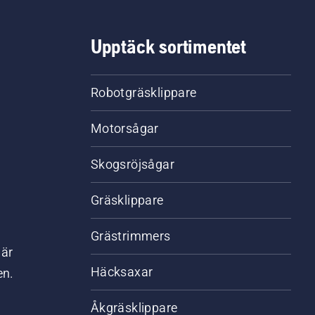
Upptäck sortimentet
Robotgräsklippare
Motorsågar
Skogsröjsågar
Gräsklippare
Grästrimmers
där
Häcksaxar
en.
Åkgräsklippare