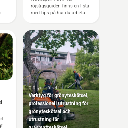
röjsågsguiden finns en lista
h
med tips på hur du arbetar
säkert och effektivt med din
Husqvarna röjsåg.
Grönyteskötsel
Verktyg för grönyteskötsel,
äd
professionell utrustning för
grönyteskötsel och
utrustning för
rt
gt
gräsmatteskötsel