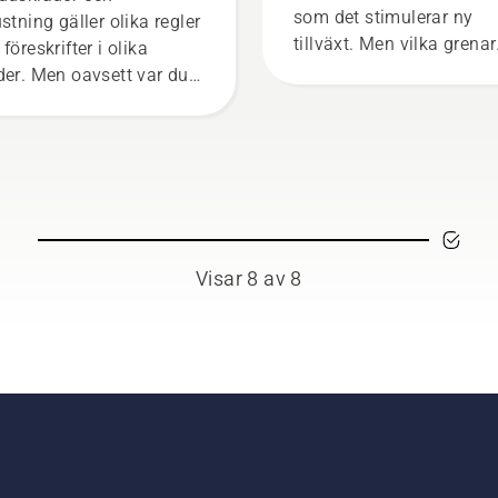
som det stimulerar ny
ustning gäller olika regler
tillväxt. Men vilka grenar
föreskrifter i olika
ska du beskära? När ska
der. Men oavsett var du
göra det – och vilka verk
inner dig förbättrar
kan du behöva? För att
ustningen på den här
hjälpa dig att hitta rätt
tan din säkerhet vid
bland alternativen har vi
ete med motorsågar.
sammanställt den här en
guiden för beskärning av
träd.
Visar 8 av 8