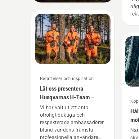
någ
rek
enk
sit
sjä
Berättelser och inspiration
Låt oss presentera
Husqvarnas H-Team –
Köp
våra mest krävande
Vi har valt ut ett antal
Hål
användare
otroligt duktiga och
mot
respekterade ambassadörer
ko
bland världens främsta
När
professionella användare
sky