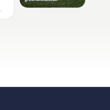
 du
tyg
kla