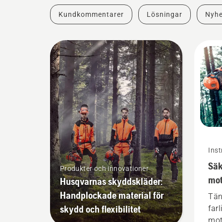
Kundkommentarer
Lösningar
Nyhe
Inst
Säk
Produkter och innovationer
mot
Husqvarnas skyddskläder:
Handplockade material för
Tän
skydd och flexibilitet
far
mot