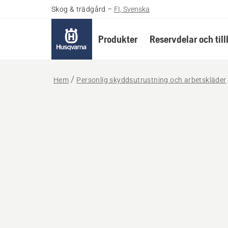
Skog & trädgård
–
FI, Svenska
Produkter
Reservdelar och til
Hem
Personlig skyddsutrustning och arbetskläder