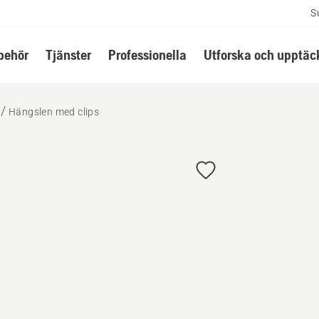
S
lbehör
Tjänster
Professionella
Utforska och upptäc
Hängslen med clips