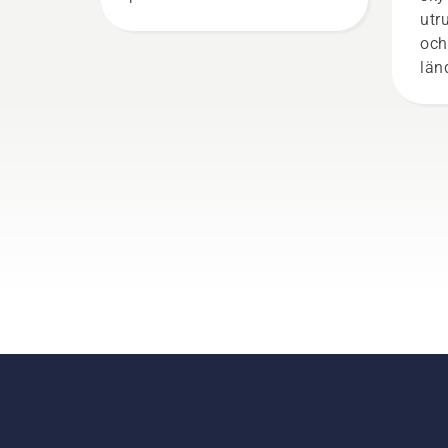
inom skog- och parkskötsel.
utr
Tillsammans utgör de vårt
och 
H-team. Och de ställer
län
otroligt höga krav på sin
bef
utrustning.
utr
lis
arb