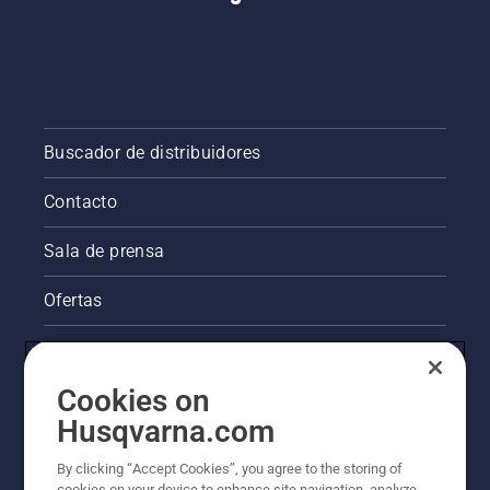
Buscador de distribuidores
Contacto
Sala de prensa
Ofertas
Información legal de productos
Cookies on
Otros sitios de Husqvarna
Husqvarna.com
La visión de Husqvarna sobre la sostenibilidad
By clicking “Accept Cookies”, you agree to the storing of
cookies on your device to enhance site navigation, analyze