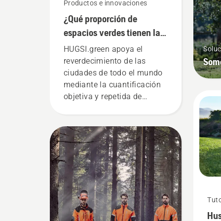
Productos e innovaciones
¿Qué proporción de
espacios verdes tienen las
ciudades de todo el
HUGSI.green apoya el
Soluc
mundo?
Som
reverdecimiento de las
ciudades de todo el mundo
mediante la cuantificación
objetiva y repetida de
indicadores clave sobre
espacios verdes de las
zonas urbanas de cientos
de ciudades en más de
60 países por todo el
planeta.
Tuto
Hus