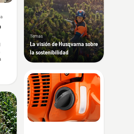
ra
a
Temas
La visión de Husqvarna sobre
l
la sostenibilidad
s
a
r en