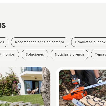
os
tos
Recomendaciones de compra
Productos e inno
timonios
Soluciones
Noticias y prensa
Tema