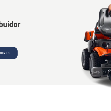
ibuidor
IDORES