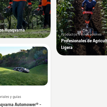
iones
os Husqvarna
Productos e innovaciones
Profesionales de Agricul
Ligera
riales y guías
qvarna Automower® -