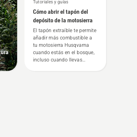
Tutoriales y guías
Cómo abrir el tapón del
depósito de la motosierra
El tapón extraíble te permite
añadir más combustible a
tu motosierra Husqvarna
tura
cuando estás en el bosque,
incluso cuando llevas
guantes. Presiona el tapón y
gíralo con la mano o usa un
destornillador si es
necesario.