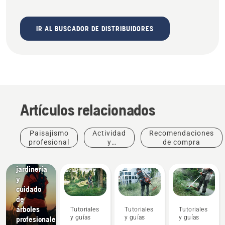
IR AL BUSCADOR DE DISTRIBUIDORES
Artículos relacionados
Paisajismo
Actividad
Recomendaciones
profesional
y
de compra
Soluciones
eventos
Paisajismo,
jardinería
y
cuidado
de
árboles
Tutoriales
Tutoriales
Tutoriales
y guías
y guías
y guías
profesionales