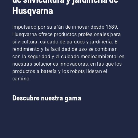
sencillos
a una
cuyas
pasos.
Husqvarna
combustión
respuestas
Un
muy
te
banco
eficiente.
llevarán
siempre
Impulsado por su afán de innovar desde 1689,
a la
resulta
Husqvarna ofrece productos profesionales para
decisión
de
silvicultura, cuidado de parques y jardinería. El
correcta.
utilidad
rendimiento y la facilidad de uso se combinan
en el
con la seguridad y el cuidado medioambiental en
trabajo,
ya que
nuestras soluciones innovadoras, en las que los
evita que
productos a batería y los robots lideran el
se
camino.
caigan
tornillos
al
Descubre nuestra gama
césped.