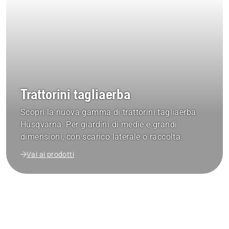
Trattorini tagliaerba
Scopri la nuova gamma di trattorini tagliaerba
Husqvarna. Per giardini di medie e grandi
dimensioni, con scarico laterale o raccolta.
Vai ai prodotti