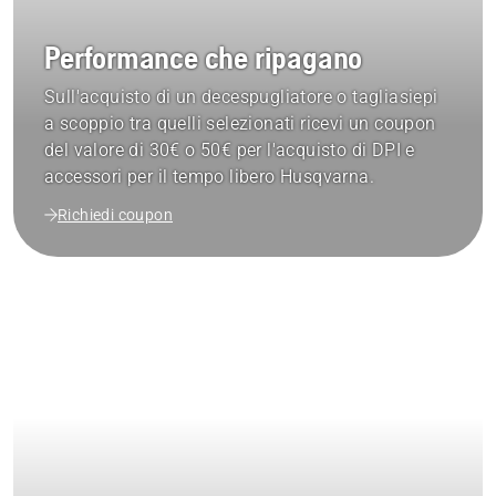
Performance che ripagano
Sull'acquisto di un decespugliatore o tagliasiepi
a scoppio tra quelli selezionati ricevi un coupon
del valore di 30€ o 50€ per l'acquisto di DPI e
accessori per il tempo libero Husqvarna.
Richiedi coupon