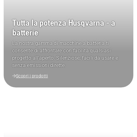
Tutta la potenza Husqvarna - a
batterie
La nostra gamma di macchine a batteria ti
consente di affrontare con facilità qualsiasi
progetto all'aperto. Silenziose, facili da usare e
senza emissioni dirette.
Scopri i prodotti