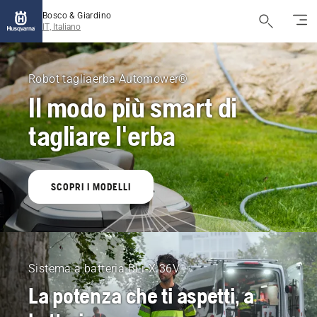
Bosco & Giardino
IT, Italiano
Husqvarna
Bosco
Robot tagliaerba Automower®
Il modo più smart di
&
tagliare l'erba
Giardino
Italia
SCOPRI I MODELLI
Sistema a batteria BLi-X 36V
La potenza che ti aspetti, a