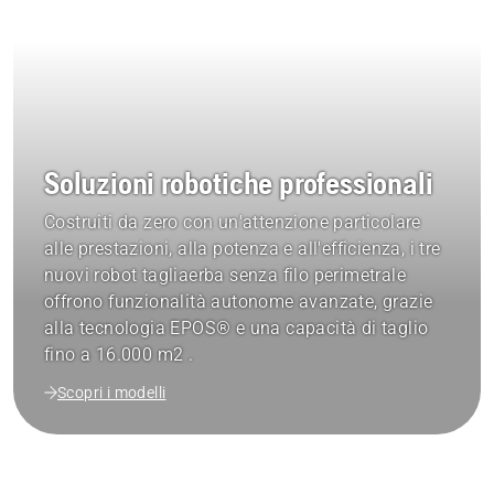
Soluzioni robotiche professionali
Costruiti da zero con un'attenzione particolare
alle prestazioni, alla potenza e all'efficienza, i tre
nuovi robot tagliaerba senza filo perimetrale
offrono funzionalità autonome avanzate, grazie
alla tecnologia EPOS® e una capacità di taglio
fino a 16.000 m2 .
Scopri i modelli