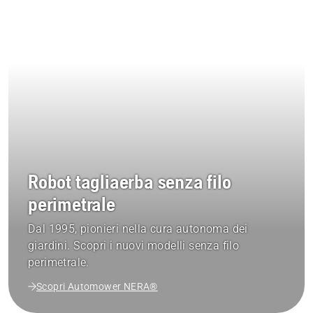
Robot tagliaerba senza filo
perimetrale
Dal 1995, pionieri nella cura autonoma dei
giardini. Scopri i nuovi modelli senza filo
perimetrale.
Scopri Automower NERA®