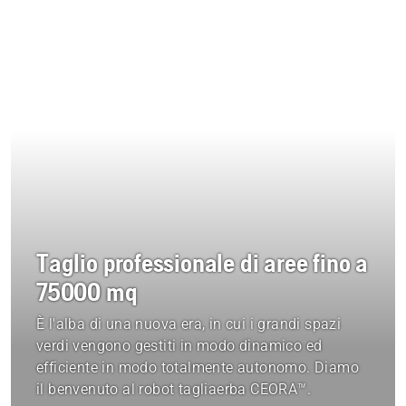
Taglio professionale di aree fino a
75000 mq
È l'alba di una nuova era, in cui i grandi spazi
verdi vengono gestiti in modo dinamico ed
efficiente in modo totalmente autonomo. Diamo
il benvenuto al robot tagliaerba CEORA™.