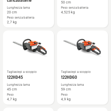
caricabatterie
dettagli
dettagli
50 cm
su
su
Lunghezza lama
Peso senza batteria
Aspire™
120iTK4-
20 cm
4,525 kg
SE20-
H
Peso senza batteria
2,7 kg
P4A
-
con
batteria
e
caricabatterie
Vedi
Vedi
Tagliasiepi a scoppio
Tagliasiepi a scoppio
maggiori
maggiori
122HD45
122HD60
dettagli
dettagli
Lunghezza lama
Lunghezza lama
su
su
45 cm
59 cm
122HD45
122HD60
Peso
Peso
4,7 kg
4,9 kg