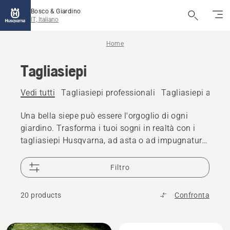
Bosco & Giardino
IT, Italiano
Home
Tagliasiepi
Vedi tutti
Tagliasiepi professionali
Tagliasiepi a batt
Una bella siepe può essere l'orgoglio di ogni
giardino. Trasforma i tuoi sogni in realtà con i
tagliasiepi Husqvarna, ad asta o ad impugnatura
classica, il migliore adatto alle tue specifiche
esigenze. I tagliasiepi Husqvarna sono il risultato
Filtro
della combinazione di ergonomia ottimale,
design robusto e massima produttività per
20 products
Confronta
ottenere sempre un taglio professionale. Trova il
modello più adatto alle tue esigenze. Batteria o
scoppio? Abbiamo la soluzione che fa al caso
Tutti