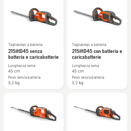
Tagliasiepi a batteria
Tagliasiepi a batteria
Vedi
Vedi
215iHD45 senza
215iHD45 con batteria e
maggiori
maggiori
batteria e caricabatterie
caricabatterie
dettagli
dettagli
Lunghezza lama
Lunghezza lama
su
su
45 cm
45 cm
215iHD45
215iHD45
Peso senza batteria
Peso senza batteria
senza
con
3,2 kg
3,2 kg
batteria
batteria
e
e
caricabatterie
caricabatterie