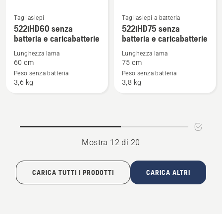
Tagliasiepi
Tagliasiepi a batteria
Vedi
Vedi
522iHD60 senza
522iHD75 senza
maggiori
maggiori
batteria e caricabatterie
batteria e caricabatterie
dettagli
dettagli
Lunghezza lama
Lunghezza lama
su
su
60 cm
75 cm
522iHD60
522iHD75
Peso senza batteria
Peso senza batteria
senza
senza
3,6 kg
3,8 kg
batteria
batteria
e
e
caricabatterie
caricabatterie
Mostra 12 di 20
CARICA TUTTI I PRODOTTI
CARICA ALTRI