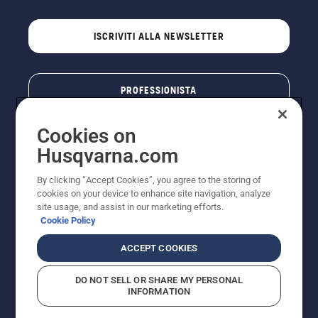
ISCRIVITI ALLA NEWSLETTER
PROFESSIONISTA
Cookies on
Husqvarna.com
By clicking “Accept Cookies”, you agree to the storing of
cookies on your device to enhance site navigation, analyze
site usage, and assist in our marketing efforts.
Cookie Policy
© Husqvarna AB (publ). Tutti i diritti riservati. I prezzi
ACCEPT COOKIES
pubblicati si intendono raccomandati e arrotondati, non
impegnativi, comprensivi di I.V.A. vigente. FERCAD SpA
DO NOT SELL OR SHARE MY PERSONAL
- Via Retrone, 49 - 36077 Altavilla Vic. (VI) - Capitale
INFORMATION
Sociale € 2.000.000 int. vers. P.I. e C.F. 01252490246 -
REA 154821 - Società Unipersonale - Soggetta alla