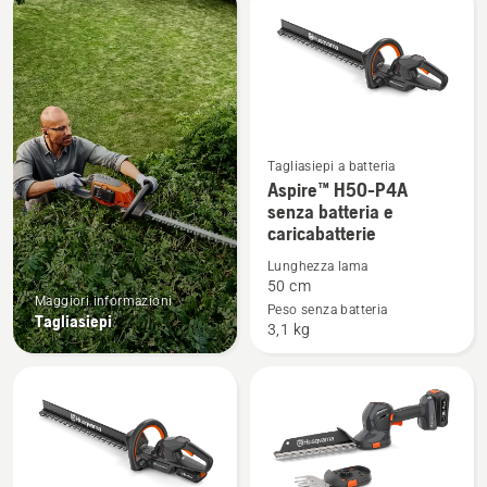
tuo.
i
prodotti
Tagliasiepi a batteria
Vedi
Aspire™ H50-P4A
maggiori
senza batteria e
caricabatterie
dettagli
su
Lunghezza lama
Aspire™
50 cm
Maggiori informazioni
H50-
Peso senza batteria
Tagliasiepi
3,1 kg
P4A
senza
batteria
e
caricabatterie