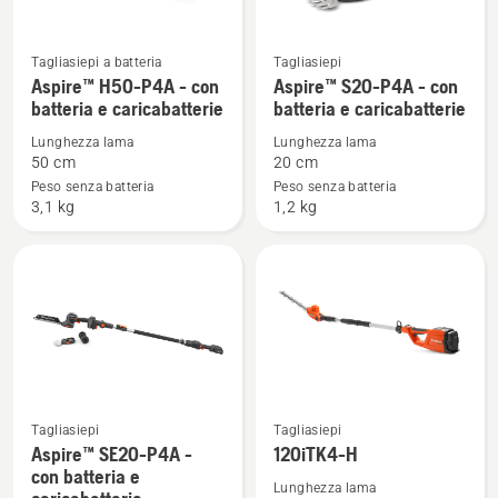
Tagliasiepi a batteria
Tagliasiepi
Vedi
Vedi
Aspire™ H50-P4A - con
Aspire™ S20-P4A - con
maggiori
maggiori
batteria e caricabatterie
batteria e caricabatterie
dettagli
dettagli
Lunghezza lama
Lunghezza lama
su
su
50 cm
20 cm
Aspire™
Aspire™
Peso senza batteria
Peso senza batteria
H50-
S20-
3,1 kg
1,2 kg
P4A
P4A
-
-
con
con
batteria
batteria
e
e
caricabatterie
caricabatterie
Tagliasiepi
Tagliasiepi
Vedi
Vedi
Aspire™ SE20-P4A -
120iTK4-H
maggiori
maggiori
con batteria e
Lunghezza lama