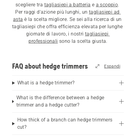
scegliere tra 
tagliasiepi a batteria
 e 
a scoppio
. 
Per raggi d'azione più lunghi, un 
tagliasiepi ad 
asta
 è la scelta migliore. Se sei alla ricerca di un 
tagliasiepi che offra efficienza elevata per lunghe 
giornate di lavoro, i nostri 
tagliasiepi 
professionali
 sono la scelta giusta.
Con un tagliasiepi leggero e ben bilanciato sarà 
necessario uno sforzo minore per portare a 
FAQ about hedge trimmers
Espandi
termine il lavoro. I tagliasiepi a doppia lama 
possono spostarsi da un lato all'altro durante la 
What is a hedge trimmer?
rifinitura e il taglio. Quelli a lama singola sono 
ideali per tagli lunghi ed efficienti su siepi più 
What is the difference between a hedge
lunghe. Puoi scegliere tra diverse lunghezze del 
trimmer and a hedge cutter?
piatto di taglio e trovare il modello più adatto alle 
tue esigenze. A seconda del lavoro da eseguire, è 
How thick of a branch can hedge trimmers
possibile scegliere anche lame di lunghezza 
cut?
diversa. Consulta la nostra 
guida all'acquisto del 
tagliasiepi
 per fare la scelta migliore.