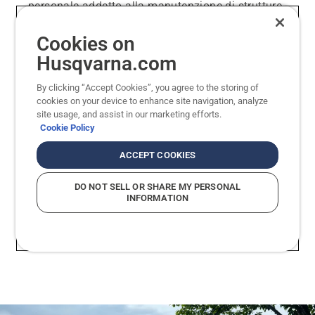
personale addetto alla manutenzione di strutture
e immobili commerciali,’è un modo conveniente
Cookies on
per garantire che la flotta di robot tagliaerba sia
in linea, garantendo risultati eccellenti ogni
Husqvarna.com
giorno.
By clicking “Accept Cookies”, you agree to the storing of
cookies on your device to enhance site navigation, analyze
Lo strumento può anche aiutare a tenere traccia
site usage, and assist in our marketing efforts.
della posizione e a ottenere una panoramica
Cookie Policy
completa delle macchine per la cura del terreno e
delle batterie collegate.
ACCEPT COOKIES
DO NOT SELL OR SHARE MY PERSONAL
INFORMATION
FLEET SERVICES PER LA ROBOTICA