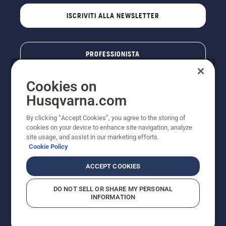
ISCRIVITI ALLA NEWSLETTER
PROFESSIONISTA
Cookies on
Husqvarna.com
By clicking “Accept Cookies”, you agree to the storing of
cookies on your device to enhance site navigation, analyze
site usage, and assist in our marketing efforts.
Cookie Policy
© Husqvarna AB (publ). Tutti i diritti riservati. I prezzi
ACCEPT COOKIES
pubblicati si intendono raccomandati e arrotondati, non
impegnativi, comprensivi di I.V.A. vigente. FERCAD SpA
DO NOT SELL OR SHARE MY PERSONAL
- Via Retrone, 49 - 36077 Altavilla Vic. (VI) - Capitale
INFORMATION
Sociale € 2.000.000 int. vers. P.I. e C.F. 01252490246 -
REA 154821 - Società Unipersonale - Soggetta alla
Direzione e al Coordinamento di FERMAR SpA