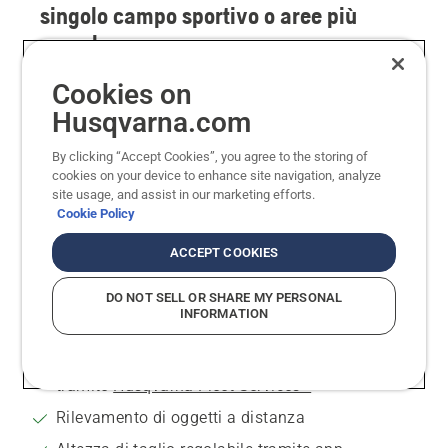
singolo campo sportivo o aree più
complesse
I robot tagliaerba Automower® sono soluzioni
Cookies on
autonome pensate per i campi sportivi e le aree
Husqvarna.com
circostanti. Più piccoli di un robot tagliaerba
CEORA®, i modelli Automower® sono perfetti per
By clicking “Accept Cookies”, you agree to the storing of
cookies on your device to enhance site navigation, analyze
la cura di un singolo campo sportivo e coprono in
site usage, and assist in our marketing efforts.
modo efficiente il taglio quotidiano di aree fino a
Cookie Policy
8.000 m².
ACCEPT COOKIES
Gestione di più campi sportivi
DO NOT SELL OR SHARE MY PERSONAL
Tecnologia Husqvarna EPOS®
senza cavi
INFORMATION
perimetrali fisici
Monitoraggio e controllo da remoto della flotta
tramite
Husqvarna Fleet Services™
Rilevamento di oggetti a distanza