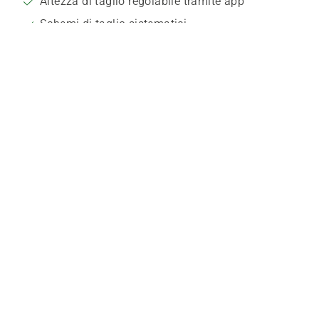
Altezza di taglio regolabile tramite app
Schemi di taglio sistematici
SCOPRI DI PIÙ SU AUTOMOWER®