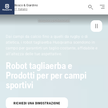
Bosco & Giardino
IT, Italiano
Soluzioni professionali
Dai campi da calcio fino a quelli da rugby o di
atletica, i robot tagliaerba Husqvarna scendono in
campo per garantirti un taglio costante, affidabile e
all'altezza delle tue aspettative.
Robot tagliaerba e
Prodotti per per campi
sportivi
RICHIEDI UNA DIMOSTRAZIONE