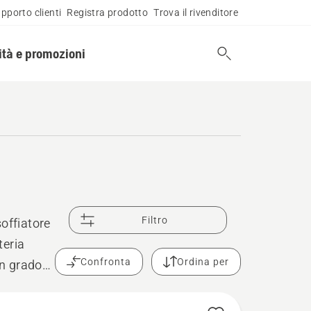
pporto clienti
Registra prodotto
Trova il rivenditore
tà e promozioni
Filtro
offiatore
teria
Confronta
Ordina per
in grado
lo di
iatore a