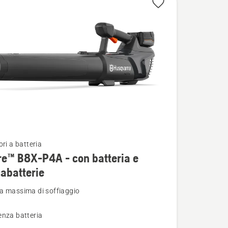
terno che
di un
 della
ori a batteria
re™ B8X-P4A - con batteria e
i
cabatterie
a massima di soffiaggio
enza batteria