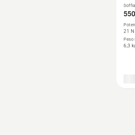
Vedi
Soffia
550
maggio
dettagl
Poten
21 N
su
Peso 
550iBT
6,3 k