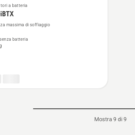
tori a batteria
iBTX
ri
i
za massima di soffiaggio
senza batteria
X
g
Mostra 9 di 9