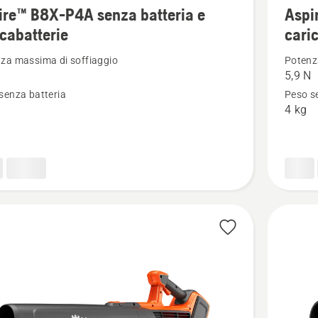
ire™ B8X-P4A senza batteria e
Aspi
ri
maggior
icabatterie
cari
i
dettagli
su
za massima di soffiaggio
Potenz
5,9 N
™
Aspire™
senza batteria
Peso s
BVX-
4 kg
P4A
con
a
batteria
e
atterie
caricaba