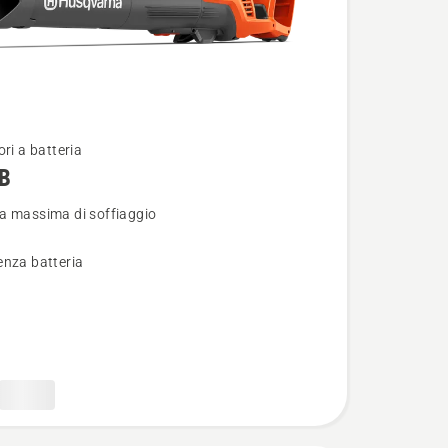
ori a batteria
B
i
a massima di soffiaggio
N
enza batteria