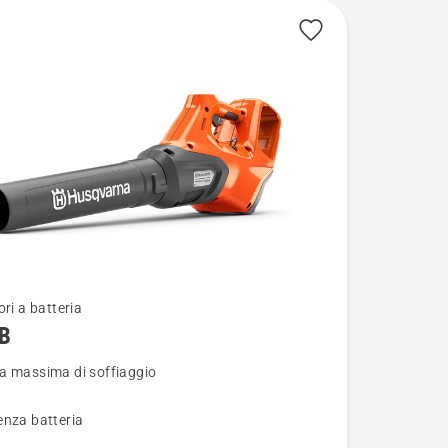
ori a batteria
B
i
a massima di soffiaggio
enza batteria