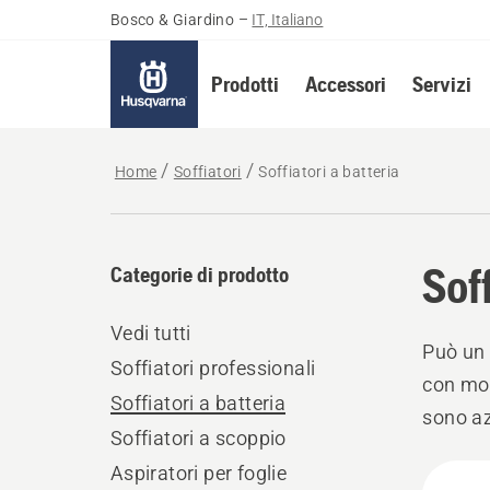
Bosco & Giardino
–
IT, Italiano
Prodotti
Accessori
Servizi
Home
Soffiatori
Soffiatori a batteria
Soff
Categorie di prodotto
Vedi tutti
Può un 
Soffiatori professionali
con mot
Soffiatori a batteria
sono az
Soffiatori a scoppio
di forn
Tutti
Aspiratori per foglie
rumoros