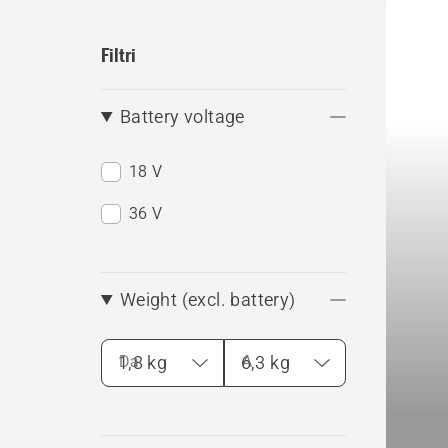
i
batteri
prodo
Filtri
all'int
perfett
modalit
Battery voltage
18 V
36 V
Weight (excl. battery)
Da
A