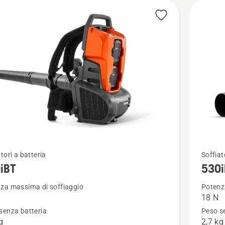
Vedi
tori a batteria
Soffiat
iBT
530i
ri
maggior
i
dettagli
za massima di soffiaggio
Potenz
18 N
su
senza batteria
Peso s
530iB
g
2,7 kg