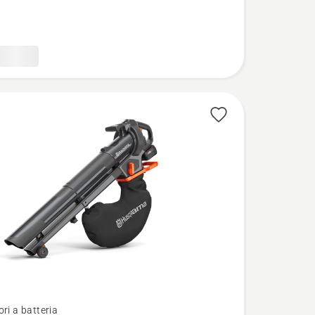
tterie
ori a batteria