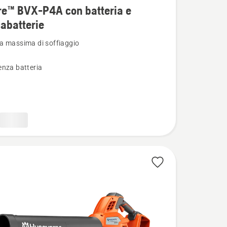
re™ BVX-P4A con batteria e
i
cabatterie
a massima di soffiaggio
enza batteria
tterie