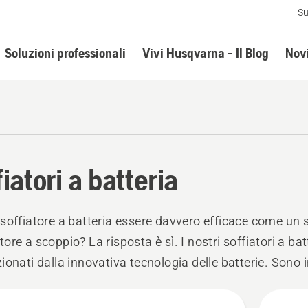
Su
Soluzioni professionali
Vivi Husqvarna - Il Blog
Novi
iatori a batteria
soffiatore a batteria essere davvero efficace come un s
ore a scoppio? La risposta è sì. I nostri soffiatori a bat
ionati dalla innovativa tecnologia delle batterie. Sono 
ire non solo elevate prestazioni, ma anche un basso livel
ità, ergonomia e utilizzabilità leader di classe. Un soff