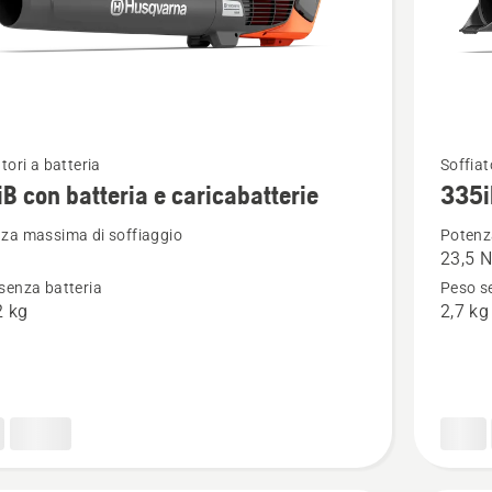
Vedi
tori a batteria
Soffiat
B con batteria e caricabatterie
335i
ri
maggior
i
dettagli
za massima di soffiaggio
Potenz
23,5 
su
senza batteria
Peso s
335iB
2 kg
2,7 kg
a
atterie