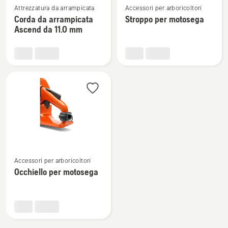
Attrezzatura da arrampicata
Accessori per arboricoltori
maggiori
maggiori
Corda da arrampicata
Stroppo per motosega
dettagli
dettagli
Ascend da 11.0 mm
su
su
Corda
Stroppo
da
per
arrampicata
motosega
Ascend
da
11.0
mm
Vedi
Accessori per arboricoltori
maggiori
Occhiello per motosega
dettagli
su
Occhiello
per
motosega