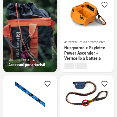
i
prodotti
Vedi
Attrezzatura da arrampicata
maggiori
Husqvarna x Skylotec
dettagli
Power Ascender -
su
Verricello a batteria
Maggiori informazioni
Husqvarna
Accessori per arboristi
x
Skylotec
Power
Ascender
-
Verricello
a
batteria
Vedi
Vedi