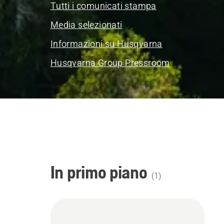
Tutti i comunicati stampa
Media selezionati
Informazioni su Husqvarna
Husqvarna Group Pressroom
In primo piano
(
1
)