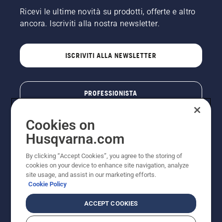
Ricevi le ultime novità su prodotti, offerte e altro
ancora. Iscriviti alla nostra newsletter.
ISCRIVITI ALLA NEWSLETTER
PROFESSIONISTA
Cookies on
Husqvarna.com
By clicking “Accept Cookies”, you agree to the storing of
cookies on your device to enhance site navigation, analyze
site usage, and assist in our marketing efforts.
Cookie Policy
© Husqvarna AB (publ). Tutti i diritti riservati. I prezzi
ACCEPT COOKIES
pubblicati si intendono raccomandati e arrotondati, non
impegnativi, comprensivi di I.V.A. vigente. FERCAD SpA