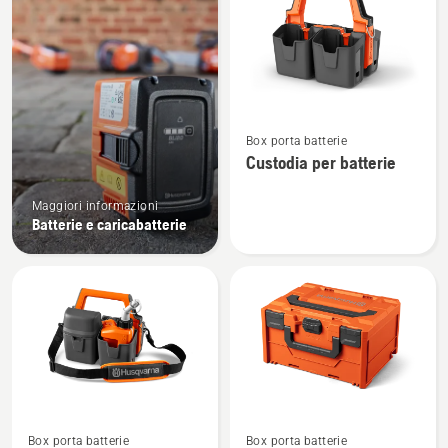
i
prodotti
Vedi
Box porta batterie
maggiori
Custodia per batterie
dettagli
su
Maggiori informazioni
Custodia
Batterie e caricabatterie
per
batterie
Vedi
Vedi
Box porta batterie
Box porta batterie
maggiori
maggiori