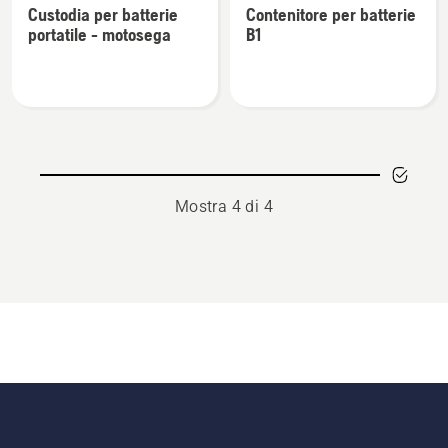
Custodia per batterie
Contenitore per batterie
dettagli
dettagli
portatile - motosega
B1
su
su
Custodia
Contenitore
per
per
batterie
batterie
portatile
B1
-
motosega
Mostra 4 di 4