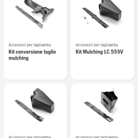
Vedi
Vedi
Accessori per tagliaerba
Accessori per tagliaerba
maggiori
maggiori
Kit conversione taglio
Kit Mulching LC 551iV
dettagli
dettagli
mulching
su
su
Kit
Kit
conversione
Mulching
taglio
LC 551iV
mulching
Vedi
Vedi
Accessori per tagliaerba
Accessori per tagliaerba