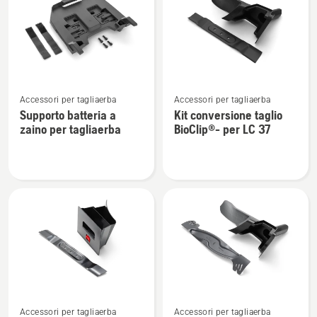
i
prodotti
Vedi
Vedi
Accessori per tagliaerba
Accessori per tagliaerba
maggiori
maggiori
Supporto batteria a
Kit conversione taglio
dettagli
dettagli
zaino per tagliaerba
BioClip®- per LC 37
su
su
Supporto
Kit
batteria
conversione
a
taglio
zaino
BioClip®-
per
per
tagliaerba
LC 37
Vedi
Vedi
Accessori per tagliaerba
Accessori per tagliaerba
maggiori
maggiori