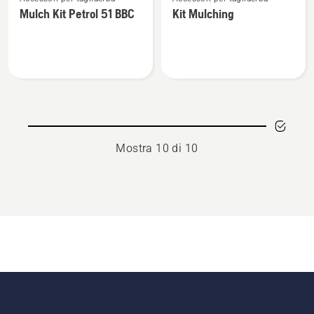
maggiori
maggiori
Mulch Kit Petrol 51 BBC
Kit Mulching
dettagli
dettagli
su
su
Mulch
Kit
Kit
Mulching
Petrol
51 BBC
Mostra 10 di 10