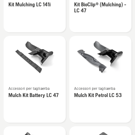
Kit Mulching LC 141i
Kit BioClip® (Mulching) -
dettagli
dettagli
LC 47
su
su
Kit
Kit
Mulching
BioClip®
LC 141i
(Mulching)
-
LC 47
Vedi
Vedi
Accessori per tagliaerba
Accessori per tagliaerba
maggiori
maggiori
Mulch Kit Battery LC 47
Mulch Kit Petrol LC 53
dettagli
dettagli
su
su
Mulch
Mulch
Kit
Kit
Battery
Petrol
LC 47
LC 53