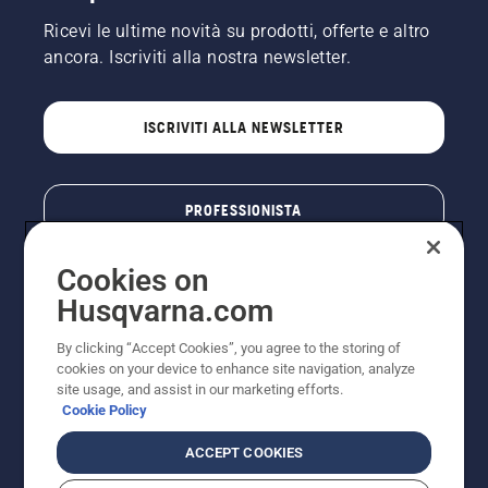
Ricevi le ultime novità su prodotti, offerte e altro
ancora. Iscriviti alla nostra newsletter.
ISCRIVITI ALLA NEWSLETTER
PROFESSIONISTA
Cookies on
Husqvarna.com
By clicking “Accept Cookies”, you agree to the storing of
cookies on your device to enhance site navigation, analyze
site usage, and assist in our marketing efforts.
Cookie Policy
© Husqvarna AB (publ). Tutti i diritti riservati. I prezzi
ACCEPT COOKIES
pubblicati si intendono raccomandati e arrotondati, non
impegnativi, comprensivi di I.V.A. vigente. FERCAD SpA