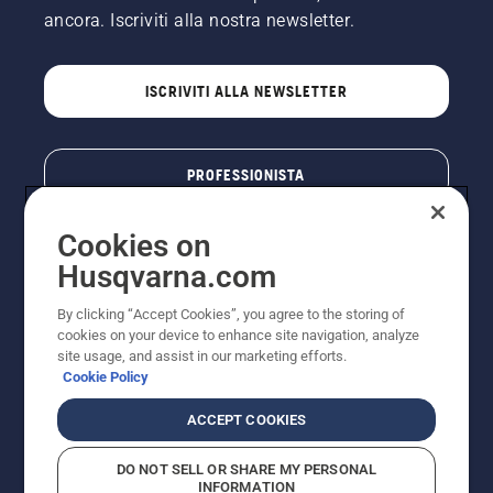
ancora. Iscriviti alla nostra newsletter.
ISCRIVITI ALLA NEWSLETTER
PROFESSIONISTA
Cookies on
Husqvarna.com
By clicking “Accept Cookies”, you agree to the storing of
cookies on your device to enhance site navigation, analyze
site usage, and assist in our marketing efforts.
Cookie Policy
© Husqvarna AB (publ). Tutti i diritti riservati. I prezzi
ACCEPT COOKIES
pubblicati si intendono raccomandati e arrotondati, non
impegnativi, comprensivi di I.V.A. vigente. FERCAD SpA
DO NOT SELL OR SHARE MY PERSONAL
- Via Retrone, 49 - 36077 Altavilla Vic. (VI) - Capitale
INFORMATION