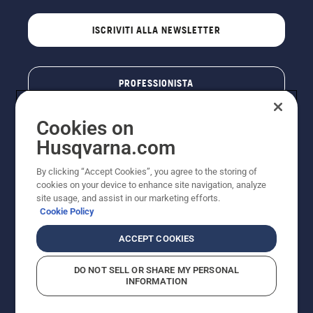
ISCRIVITI ALLA NEWSLETTER
PROFESSIONISTA
Cookies on
Husqvarna.com
By clicking “Accept Cookies”, you agree to the storing of
cookies on your device to enhance site navigation, analyze
site usage, and assist in our marketing efforts.
Cookie Policy
© Husqvarna AB (publ). Tutti i diritti riservati. I prezzi
ACCEPT COOKIES
pubblicati si intendono raccomandati e arrotondati, non
impegnativi, comprensivi di I.V.A. vigente. FERCAD SpA
DO NOT SELL OR SHARE MY PERSONAL
- Via Retrone, 49 - 36077 Altavilla Vic. (VI) - Capitale
INFORMATION
Sociale € 2.000.000 int. vers. P.I. e C.F. 01252490246 -
REA 154821 - Società Unipersonale - Soggetta alla