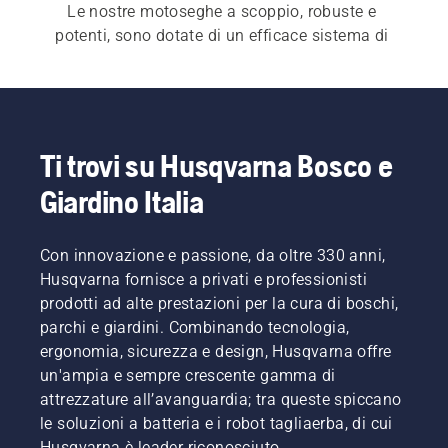
Le nostre motoseghe a scoppio, robuste e 
potenti, sono dotate di un efficace sistema di 
smorzamento delle vibrazioni, LowVib, che 
consente di lavorare in modo confortevole ed 
efficiente. Le motoseghe a scoppio sono inoltre 
dotate di un sistema di pulizia del filtro dell'aria 
che riduce l'usura e aumenta il tempo di 
Ti trovi su Husqvarna Bosco e
funzionamento per turni di lavoro più efficienti. 
Giardino Italia
La nostra ampia gamma di 
motoseghe
 include 
anche 
motoseghe a batteria
 e 
motoseghe da 
potatura
.
Con innovazione e passione, da oltre 330 anni,
Husqvarna fornisce a privati e professionisti
prodotti ad alte prestazioni per la cura di boschi,
parchi e giardini. Combinando tecnologia,
ergonomia, sicurezza e design, Husqvarna offre
un'ampia e sempre crescente gamma di
attrezzature all’avanguardia; tra queste spiccano
le soluzioni a batteria e i robot tagliaerba, di cui
Husqvarna è leader riconosciuto.