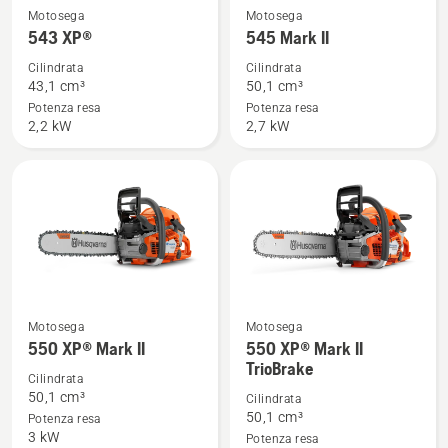
Vedi
Vedi
Motosega
Motosega
maggiori
maggiori
543 XP®
545 Mark II
dettagli
dettagli
Cilindrata
Cilindrata
su
su
43,1 cm³
50,1 cm³
543 XP®
545
Potenza resa
Potenza resa
2,2 kW
2,7 kW
Mark
II
Motosega
Motosega
Vedi
Vedi
550 XP® Mark II
550 XP® Mark II
maggiori
maggiori
TrioBrake
dettagli
dettagli
Cilindrata
50,1 cm³
Cilindrata
su
su
50,1 cm³
Potenza resa
550 XP®
550 XP®
3 kW
Potenza resa