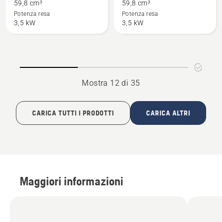
su
su
59,8 cm³
59,8 cm³
560 XP®
560 XP®
Potenza resa
Potenza resa
3,5 kW
3,5 kW
Mark
G
II
Mark
II
Mostra 12 di 35
CARICA TUTTI I PRODOTTI
CARICA ALTRI
Maggiori informazioni