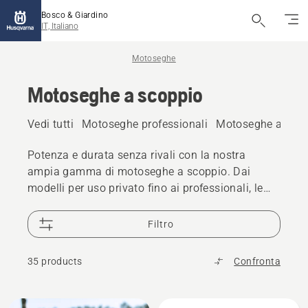
Bosco & Giardino
IT, Italiano
Motoseghe
Motoseghe a scoppio
Vedi tutti
Motoseghe professionali
Motoseghe a batt
Potenza e durata senza rivali con la nostra
ampia gamma di motoseghe a scoppio. Dai
modelli per uso privato fino ai professionali, le
motoseghe a scoppio Husqvarna vantano
performance di cui andare fieri. Il motore X-Torq
Filtro
ne è una parte importante, ma c'è ancora di più.
Tecnologia, innovazione ed ergonomia si
35 products
Confronta
coniugano perfettamente per garantire risultati di
cui andare fieri. Il tutto senza scendere a
compromessi in termini di sicurezza. Curioso di
Tutti