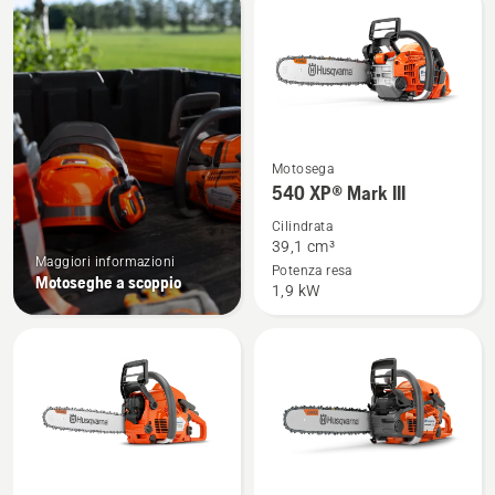
conoscere la nostra gamma?
i
prodotti
Vedi
Motosega
maggiori
540 XP® Mark III
dettagli
Cilindrata
su
39,1 cm³
Maggiori informazioni
540 XP®
Potenza resa
Motoseghe a scoppio
1,9 kW
Mark
III