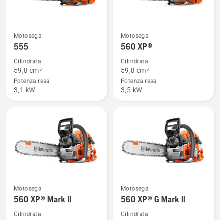
Vedi
Vedi
Motosega
Motosega
maggiori
maggiori
555
560 XP®
dettagli
dettagli
Cilindrata
Cilindrata
su
su
59,8 cm³
59,8 cm³
555
560 XP®
Potenza resa
Potenza resa
3,1 kW
3,5 kW
Vedi
Vedi
Motosega
Motosega
maggiori
maggiori
560 XP® Mark II
560 XP® G Mark II
dettagli
dettagli
Cilindrata
Cilindrata