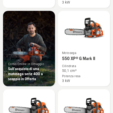
Mark
Mark
3 kW
II
II
TrioBrake
Vedi
Motosega
maggiori
550 XP® G Mark II
dettagli
Corso Online in Omaggio
Cilindrata
Sull'acquisto di una
su
50,1 cm³
motosega serie 400 a
550 XP®
Potenza resa
scoppio in Offerta
3 kW
G
Mark
II