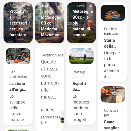
Soluzioni
degli
innovazioni
Prodotti
Motoseghe
alberi
e
Motoseghe
90cc - le
accessori
60 cc -
più
per uso
Made for
potenti di
Storie e
ispirazioni
forestale
Movement
sempre
Storia
della
motosega
Husqvarna
Testimonianze
60 anni
fu la
Queste
dopo
prima
attrezzature
azienda
Per
Consigli
sono
a
professionisti
per
l'acquisto
produrre
paragonabili
La storia
Aspetti
motoseghe
all'origine
da
alle
maneggevoli
delle
considerare
Lo
Le
macchine
utilizzabili
nuove
prima di
sviluppo
motoseghe
a
sia per
motoseghe
acquistare
delle
moderne
scoppio
Nurture
Consigli
abbattimento
professionali
una
nuove
sono
per
che per
a livelli
Landscapes
da 60 cc
motosega
motoseghe
progettate
l'acquisto
Come
U.K.
sramatura.
nel 2023
di
Prodotti e
Husqvarna
in modo
scegliere
60 anni
innovazioni