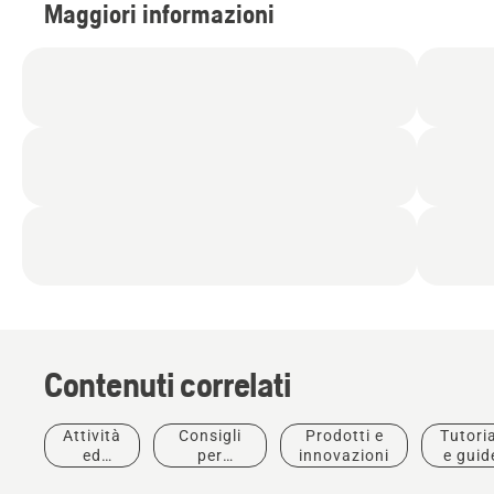
Maggiori informazioni
Contenuti correlati
Attività
Consigli
Prodotti e
Tutoria
Arboristi e
ed
per
innovazioni
e guid
Professionisti
eventi
l'acquisto
della cura
Prodotti e