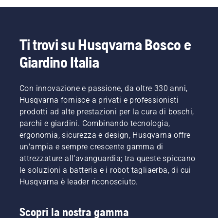
nella
essere
una
Leijon ci
a
scelta
ricerca
illustreranno
scegliere
più
della
frequente
alcuni
il
operativi.
motosega.
in
dei
modello
Ti trovi su Husqvarna Bosco e
Google)
principali
più
per gli
miglioramenti.
adatto
Giardino Italia
utenti di
alle tue
motoseghe.
esigenze.
In
Con innovazione e passione, da oltre 330 anni,
questa
Husqvarna fornisce a privati e professionisti
guida
prodotti ad alte prestazioni per la cura di boschi,
raccogliamo
alcuni
parchi e giardini. Combinando tecnologia,
suggerimenti
ergonomia, sicurezza e design, Husqvarna offre
su come
un'ampia e sempre crescente gamma di
preparare
attrezzature all’avanguardia; tra queste spiccano
la sega
le soluzioni a batteria e i robot tagliaerba, di cui
per l'uso.
Husqvarna è leader riconosciuto.
Scopri la nostra gamma