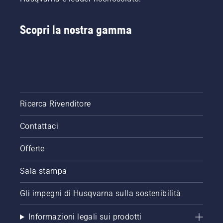
di
lubrificazione
della
Scopri la nostra gamma
catena
per
motosega.
Controllare
prima di
tutto il
livello
dell'olio.
Ricerca Rivenditore
Avviare
la
Contattaci
motosega
e
Offerte
accertarsi
che il
Sala stampa
freno
della
catena
Gli impegni di Husqvarna sulla sostenibilità
sia
disinserito.
Informazioni legali sui prodotti
Far