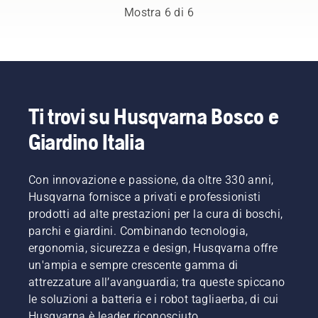
perfetto
suggerimenti
Ciò
il nostro
Mostra 6 di 6
per la
di base
prolunga
H-team.
tua
potete
la durata
E sono
motosega
eliminare
di barra
loro i
Husqvarna.
le
e
nostri
insicurezze
catena.
utenti
e
Seguire
più
concentrarvi
le
esigenti.
Ti trovi su Husqvarna Bosco e
completamente
istruzioni
Giardino Italia
sul
contenute
vostro
in
lavoro.
questo
Con innovazione e passione, da oltre 330 anni,
breve
video per
Husqvarna fornisce a privati e professionisti
imparare
prodotti ad alte prestazioni per la cura di boschi,
come
parchi e giardini. Combinando tecnologia,
verificare
ergonomia, sicurezza e design, Husqvarna offre
il
un'ampia e sempre crescente gamma di
corretto
funzionamento
attrezzature all’avanguardia; tra queste spiccano
del
le soluzioni a batteria e i robot tagliaerba, di cui
sistema
Husqvarna è leader riconosciuto.