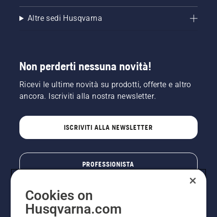
girare il
Altre sedi Husqvarna
motore
della
motosega
a pochi
centimetri
Non perderti nessuna novità!
dal
tronco
Ricevi le ultime novità su prodotti, offerte e altro
dell'albero.
L'olio sul
ancora. Iscriviti alla nostra newsletter.
tronco
indica
che il
ISCRIVITI ALLA NEWSLETTER
sistema
di
lubrificazione
funziona.
PROFESSIONISTA
Cookies on
Husqvarna.com