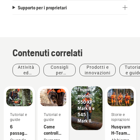
Supporto per i proprietari
Contenuti correlati
Attività
Consigli
Prodotti e
Tutoria
Prodotti e
ed
per
innovazioni
e guid
innovazioni
eventi
l'acquisto
#Newchainsawgeneration.
I nuovi
modelli
550 XP®
Mark II e
545
Tutorial e
Tutorial e
Storie e
guide
guide
ispirazioni
Mark II.
6
Come
Husqvarna
passaggi
controllare
H-Team -
per
la
Gli