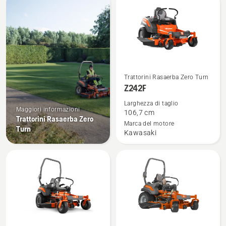
raggio Zero Turn
i
prodotti
Vedi
Trattorini Rasaerba Zero Turn
maggiori
Z242F
dettagli
Larghezza di taglio
su
Maggiori informazioni
106,7 cm
Trattorini Rasaerba Zero
Z242F
Marca del motore
Turn
Kawasaki