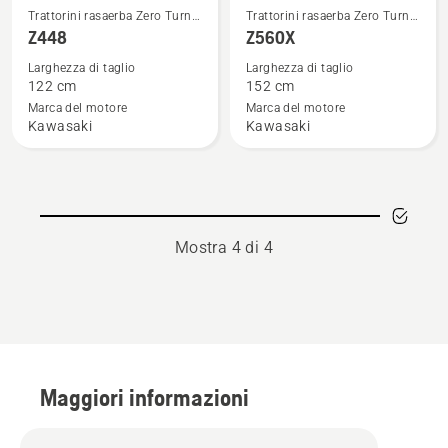
Vedi
Vedi
Trattorini rasaerba Zero Turn
Trattorini rasaerba Zero Turn
maggiori
maggiori
professionali
professionali
Z448
Z560X
dettagli
dettagli
Larghezza di taglio
Larghezza di taglio
su
su
122 cm
152 cm
Z448
Z560X
Marca del motore
Marca del motore
Kawasaki
Kawasaki
Mostra 4 di 4
Maggiori informazioni