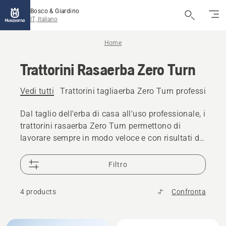
Bosco & Giardino
IT, Italiano
Home
Trattorini Rasaerba Zero Turn
Vedi tutti
Trattorini tagliaerba Zero Turn professionali
Dal taglio dell'erba di casa all'uso professionale, i
trattorini rasaerba Zero Turn permettono di
lavorare sempre in modo veloce e con risultati di
gran classe. Per Zero Turn, o a raggio zero, si
intende il minimo cerchio di non tagliato quando
Filtro
si raggiunge la fine di una striscia di taglio e si
compie una curva di 180° per iniziare la striscia
4 products
Confronta
successiva. Il gruppo di taglio ClearCut™ offre
una combinazione unica di durata, prestazioni e
risultati di taglio superiori. Scopri la precisione a
Tutti