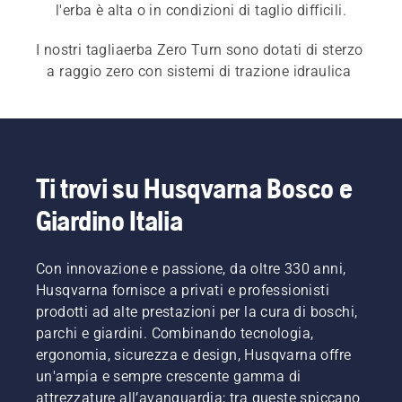
l'erba è alta o in condizioni di taglio difficili.
I nostri tagliaerba Zero Turn sono dotati di sterzo 
a raggio zero con sistemi di trazione idraulica 
individuali per manovre precise. Scopri anche i 
nostri 
tagliaerba Zero Turn professionali
 per una 
giornata di lavoro più produttiva.
Ti trovi su Husqvarna Bosco e
Giardino Italia
Con innovazione e passione, da oltre 330 anni,
Husqvarna fornisce a privati e professionisti
prodotti ad alte prestazioni per la cura di boschi,
parchi e giardini. Combinando tecnologia,
ergonomia, sicurezza e design, Husqvarna offre
un'ampia e sempre crescente gamma di
attrezzature all’avanguardia; tra queste spiccano