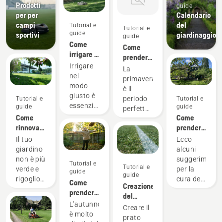
Prodotti
guide
per per
Calendario
campi
del
Tutorial e
Tutorial e
guide
sportivi
giardinaggio
guide
Come
Come
irrigare il
prendersi
prato
Irrigare
cura del
La
nel
prato in
primavera
modo
primavera
è il
giusto è
- 9
periodo
Tutorial e
Tutorial e
essenziale
consigli
guide
guide
perfetto
per un
utili
Come
Come
per
prato
rinnovare
prendersi
preparare
verde e
il tuo
cura del
il tuo
Il tuo
Ecco
rigoglioso.
prato
prato in
giardino
giardino
alcuni
Ecco i
estate -
alle
non è più
suggerimenti
Tutorial e
suggerimenti
6
Tutorial e
nuove
verde e
per la
guide
di
guide
consigli
fioriture
rigoglioso?
cura del
Come
Husqvarna
Creazione
utili
e al
Il
prato in
prendersi
su come
del
clima più
diserbante
questa
cura del
L'autunno
mantenere
campo
Creare il
mite!
non ha
calda
prato in
è molto
l'erba
perfetto
prato
Ecco
funzionato
stagione,
autunno