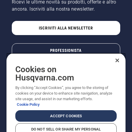
Ricevi le ultime novità su prodotti, offerte e altro
ancora. Iscriviti alla nostra newsletter.
ISCRIVITI ALLA NEWSLETTER
PROFESSIONISTA
Cookies on
Husqvarna.com
By clicking “Accept Cookies”, you agree to the storing of
cookies on your device to enhance site navigation, analyze
site usage, and assist in our marketing efforts.
Cookie Policy
© Husqvarna AB (publ). Tutti i diritti riservati. I prezzi
ACCEPT COOKIES
pubblicati si intendono raccomandati e arrotondati, non
impegnativi, comprensivi di I.V.A. vigente. FERCAD SpA
DO NOT SELL OR SHARE MY PERSONAL
- Via Retrone, 49 - 36077 Altavilla Vic. (VI) - Capitale