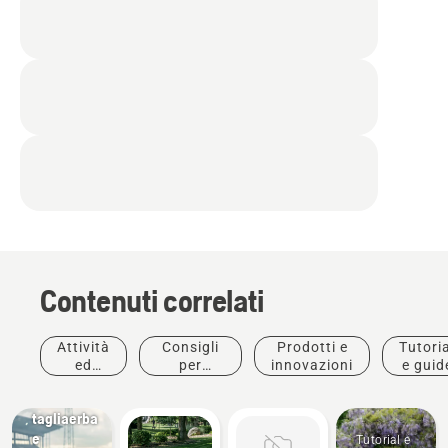
Contenuti correlati
Attività
Consigli
Prodotti e
Tutoria
ed
per
innovazioni
e guid
Soluzioni
eventi
l'acquisto
Robot
tagliaerba
e
Tutorial e