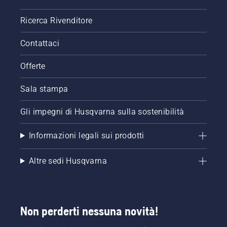
ai nostri
consigli
Ricerca Rivenditore
essenziali
per tutta
Contattaci
la
stagione,
ti
Offerte
saranno
utili per
Sala stampa
mantenere
un prato
Gli impegni di Husqvarna sulla sostenibilità
sano e
rigoglioso.
Informazioni legali sui prodotti
Altre sedi Husqvarna
Non perderti nessuna novità!