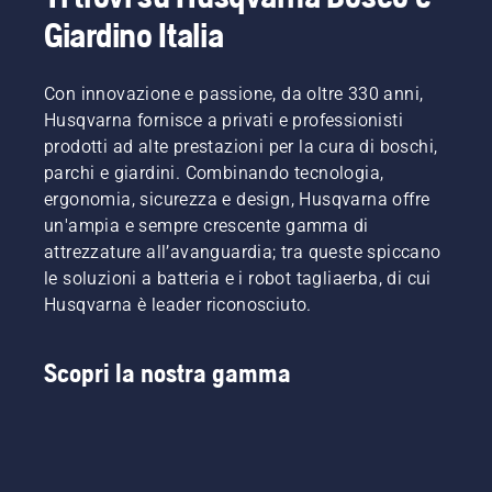
Ma è
Per farti
questione
prato al
Giardino Italia
effettivamente
entrare
di pochi
meglio
possibile?
nello
muniti.
nel
Per la
spirito,
Ecco
periodo
risposta
dai
alcuni
Con innovazione e passione, da oltre 330 anni,
autunnale,
ci siamo
prima
suggerimenti
Husqvarna fornisce a privati e professionisti
che ti
rivolti a
un'occhiata
utili per
prodotti ad alte prestazioni per la cura di boschi,
aiuteranno
uno dei
ai nostri
l'acquisto
parchi e giardini. Combinando tecnologia,
a creare
migliori
consigli
di un
le basi
ergonomia, sicurezza e design, Husqvarna offre
del
essenziali
nuovo
per un
settore.
per tutta
trimmer
un'ampia e sempre crescente gamma di
prato
la
zero-
attrezzature all’avanguardia; tra queste spiccano
perfetto
stagione,
turn.
le soluzioni a batteria e i robot tagliaerba, di cui
per
ti
Husqvarna è leader riconosciuto.
l'anno a
saranno
venire.
utili per
Per farti
mantenere
Scopri la nostra gamma
entrare
un prato
nello
sempre
spirito,
sano e
dai
rigoglioso.
prima
un'occhiata