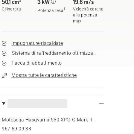
50,1 cm³
3 kW
19,6 m/s
Cilindrata
Velocità catena
1
Potenza resa
alla potenza
max
Impugnature riscaldate
Sistema di raffreddamento ottimizzato
Tacca di abbattimento
Mostra tutte le caratteristiche
Motosega Husqvarna 550 XP® G Mark II -
967 69 09‑38