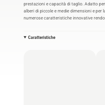
prestazioni e capacità di taglio. Adatto pe
alberi di piccole e medie dimensioni e per la
numerose caratteristiche innovative rendon
affidabile e confortevole. Dotata di AutoT
permetterà di svolgere il lavoro nel miglior
Caratteristiche
Il modello "G" è dotato di carburatore e im