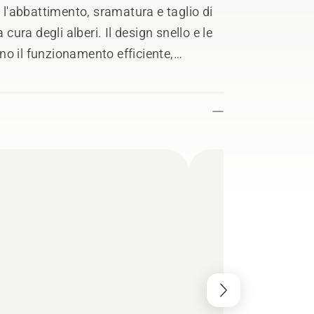
r l'abbattimento, sramatura e taglio di
 cura degli alberi. Il design snello e le
o il funzionamento efficiente,
une™, Low Vib® e Air Injecton™ vi
 modo e rapidità possibile.
pugnature riscaldate.