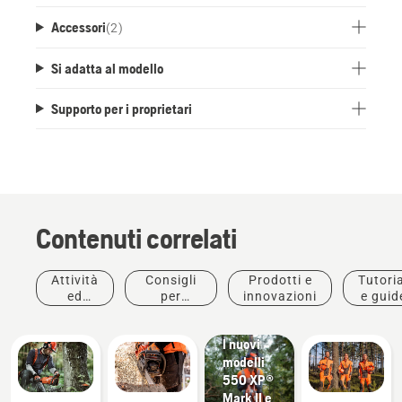
Accessori
(
2
)
Si adatta al modello
Supporto per i proprietari
Contenuti correlati
Attività
Consigli
Prodotti e
Tutoria
Prodotti e
ed
per
innovazioni
e guid
innovazioni
eventi
l'acquisto
#Newchainsawgeneration.
I nuovi
modelli
550 XP®
Mark II e