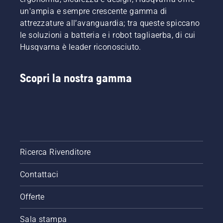
il
un'ampia e sempre crescente gamma di
corretto
funzionamento
attrezzature all’avanguardia; tra queste spiccano
del
le soluzioni a batteria e i robot tagliaerba, di cui
sistema
Husqvarna è leader riconosciuto.
di
lubrificazione
della
Scopri la nostra gamma
catena
per
motosega.
Controllare
prima di
tutto il
livello
dell'olio.
Ricerca Rivenditore
Avviare
la
Contattaci
motosega
e
Offerte
accertarsi
che il
Sala stampa
freno