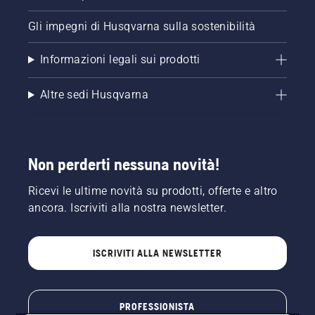
della
catena
Gli impegni di Husqvarna sulla sostenibilità
sia
disinserito.
Informazioni legali sui prodotti
Far
girare il
Altre sedi Husqvarna
motore
della
motosega
a pochi
centimetri
Non perderti nessuna novità!
dal
tronco
Ricevi le ultime novità su prodotti, offerte e altro
dell'albero.
L'olio sul
ancora. Iscriviti alla nostra newsletter.
tronco
indica
che il
ISCRIVITI ALLA NEWSLETTER
sistema
di
lubrificazione
funziona.
PROFESSIONISTA