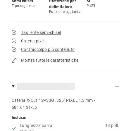
Semi chisel
Protezione per
Sì
Tipo tagliente
delimitatore
PIXEL
Funzione aggiunta
Tagliente semi-chisel
Catena pixel
Contraccolpo più contenuto
Mostra tutte le caratteristiche
Catena X-Cut™ SP33G .325" PIXEL 1,3 mm -
581 64 31‑56
Incluso:
Lunghezza barra
13 poll.