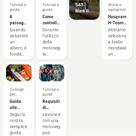
545
Tutorial e
Tutorial e
Storie e
guide
guide
ispirazioni
Mark II.
6
Come
Husqvarna
passaggi
controllare
H-Team -
per
la
Gli
Quando
Durante
Abbiamo
abbattere
corretta
ambasciatori
abbattete
l'utilizzo
selezionato
correttamente
lubrificazione
un
della
a livello
un albero
della
albero, è
motosega,
mondiale
catena
fondamentale
la
un
sulla
applicare
lubrificazione
gruppo
motosega
il
della
di
metodo
catena è
ambasciatori
corretto,
importante
rispettabili
non solo
per
e
Consigli
Tutorial e
per
evitarne
altamente
per
guide
operare
il
qualificati
l'acquisto
Guida
Requisiti
in un
surriscaldamento
nell'ambito
alle
di
ambiente
durante
forestale
barre e
sicurezza
Segui la
Lavorare
di lavoro
il taglio e
e della
alle
delle
nostra
con una
sicuro,
garantire
cura dei
catene
motoseghe
semplice
motosega
ma
che si
parchi
guida
può
anche
muova
dei