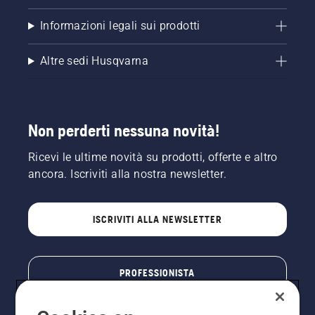
sia
disinserito.
Informazioni legali sui prodotti
Far
girare il
Altre sedi Husqvarna
motore
della
motosega
a pochi
centimetri
Non perderti nessuna novità!
dal
tronco
Ricevi le ultime novità su prodotti, offerte e altro
dell'albero.
L'olio sul
ancora. Iscriviti alla nostra newsletter.
tronco
indica
che il
ISCRIVITI ALLA NEWSLETTER
sistema
di
lubrificazione
funziona.
PROFESSIONISTA