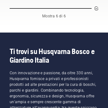
per
ma
in modo
barra
Sono
trovare
seguendo
più
senza
loro a
l'abbinamento
alcuni
efficace.
attrito.
comporre
perfetto
suggerimenti
Ciò
il nostro
Mostra 6 di 6
per la
di base
prolunga
H-team.
tua
potete
la durata
E sono
motosega
eliminare
di barra
loro i
Husqvarna.
le
e
nostri
insicurezze
catena.
utenti
e
Seguire
più
concentrarvi
le
esigenti.
Ti trovi su Husqvarna Bosco e
completamente
istruzioni
Giardino Italia
sul
contenute
vostro
in
lavoro.
questo
Con innovazione e passione, da oltre 330 anni,
breve
video per
Husqvarna fornisce a privati e professionisti
imparare
prodotti ad alte prestazioni per la cura di boschi,
come
parchi e giardini. Combinando tecnologia,
verificare
ergonomia, sicurezza e design, Husqvarna offre
il
un'ampia e sempre crescente gamma di
corretto
funzionamento
attrezzature all’avanguardia; tra queste spiccano