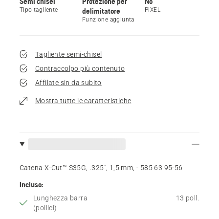
Semi chisel
Protezione per
No
Tipo tagliente
delimitatore
PIXEL
Funzione aggiunta
Tagliente semi-chisel
Contraccolpo più contenuto
Affilate sin da subito
Mostra tutte le caratteristiche
Catena X-Cut™ S35G, .325", 1,5 mm, - 585 63 95‑56
Incluso:
Lunghezza barra
13 poll.
(pollici)