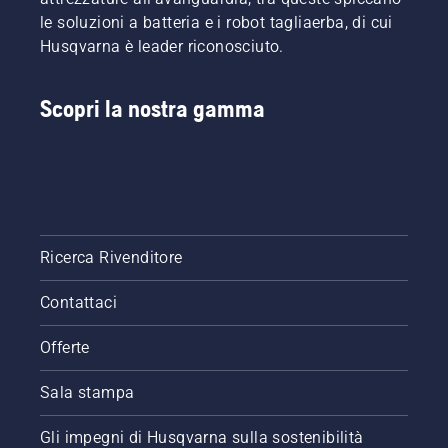
del
le soluzioni a batteria e i robot tagliaerba, di cui
sistema
Husqvarna è leader riconosciuto.
di
lubrificazione
della
Scopri la nostra gamma
catena
per
motosega.
Controllare
prima di
tutto il
livello
dell'olio.
Ricerca Rivenditore
Avviare
la
Contattaci
motosega
e
Offerte
accertarsi
che il
Sala stampa
freno
della
catena
Gli impegni di Husqvarna sulla sostenibilità