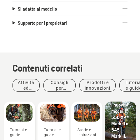
Si adatta al modello
Supporto per i proprietari
Contenuti correlati
Attività
Consigli
Prodotti e
Tutoria
Prodotti e
ed
per
innovazioni
e guid
innovazioni
eventi
l'acquisto
#Newchainsaw
I nuovi
modelli
550 XP®
Mark II e
545
Tutorial e
Tutorial e
Storie e
guide
guide
ispirazioni
Mark II.