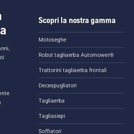
a
Scopri la nostra gamma
ia
Motoseghe
anni,
Robot tagliaerba Automower®
ti
Trattorini tagliaerba frontali
,
Decespugliatori
ente
Tagliaerba
a
Tagliasiepi
Soffiatori