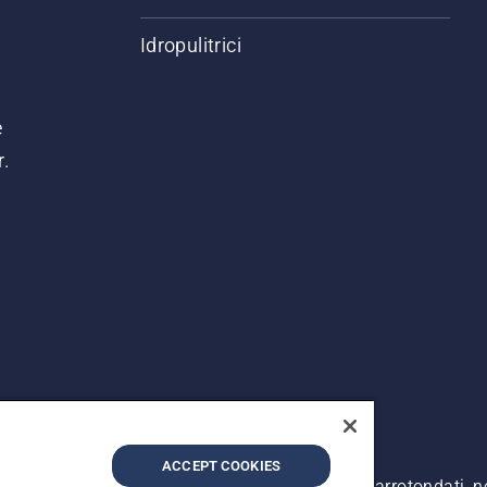
Idropulitrici
e
r.
ACCEPT COOKIES
. I prezzi pubblicati si intendono raccomandati e arrotondati, 