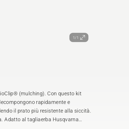
1/1
 BioClip® (mulching). Con questo kit
 si decompongono rapidamente e
endo il prato più resistente alla siccità.
ma. Adatto al tagliaerba Husqvarna