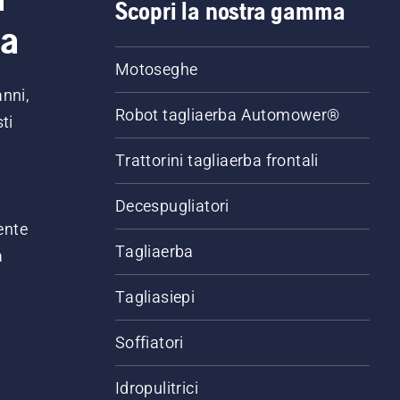
Scopri la nostra gamma
ia
Motoseghe
anni,
Robot tagliaerba Automower®
ti
Trattorini tagliaerba frontali
,
Decespugliatori
ente
Tagliaerba
a
Tagliasiepi
Soffiatori
Idropulitrici