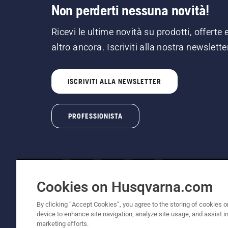
Non perderti nessuna novità!
Ricevi le ultime novità su prodotti, offerte 
altro ancora. Iscriviti alla nostra newslette
ISCRIVITI ALLA NEWSLETTER
PROFESSIONISTA
Cookies on Husqvarna.com
© Husqvarna AB (publ). Tutti i diritti riservati
By clicking “Accept Cookies”, you agree to the storing of cookies o
comprensivi di I.V.A. vigente. FERCAD SpA - Via 
device to enhance site navigation, analyze site usage, and assist in
C.F. 01252490246 - REA 154821 - Società Unip
marketing efforts.