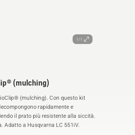
1/1
Clip® (mulching)
 BioClip® (mulching). Con questo kit
 si decompongono rapidamente e
endo il prato più resistente alla siccità.
ama. Adatto a Husqvarna LC 551iV.