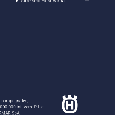
Altre sedi Husqvarna
non impegnativi,
00.000 int. vers. P.I. e
FERMAR SpA