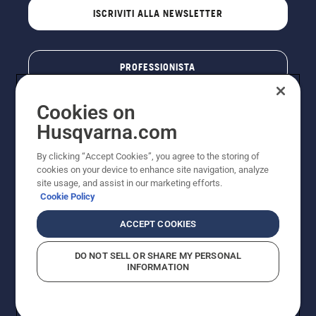
ISCRIVITI ALLA NEWSLETTER
PROFESSIONISTA
Cookies on
Husqvarna.com
By clicking “Accept Cookies”, you agree to the storing of
cookies on your device to enhance site navigation, analyze
site usage, and assist in our marketing efforts.
Cookie Policy
© Husqvarna AB (publ). Tutti i diritti riservati. I prezzi
ACCEPT COOKIES
pubblicati si intendono raccomandati e arrotondati, non
impegnativi, comprensivi di I.V.A. vigente. FERCAD SpA
DO NOT SELL OR SHARE MY PERSONAL
- Via Retrone, 49 - 36077 Altavilla Vic. (VI) - Capitale
INFORMATION
Sociale € 2.000.000 int. vers. P.I. e C.F. 01252490246 -
REA 154821 - Società Unipersonale - Soggetta alla
Direzione e al Coordinamento di FERMAR SpA
Informativa sui cookie
Termini di utilizzo