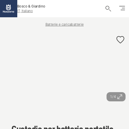
Bosco & Giardino
IT, Italiano
Batterie e caricabatterie
1/4
Custodia per batterie portatile