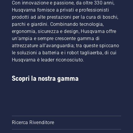
Con innovazione e passione, da oltre 330 anni,
prodotti
a
Husqvarna fornisce a privati e professionisti
batteria,
prodotti ad alte prestazioni per la cura di boschi,
questo
parchi e giardini. Combinando tecnologia,
problema
ergonomia, sicurezza e design, Husqvarna offre
è
un'ampia e sempre crescente gamma di
notevolmente
ridotto.
attrezzature all’avanguardia; tra queste spiccano
le soluzioni a batteria e i robot tagliaerba, di cui
Husqvarna è leader riconosciuto.
Scopri la nostra gamma
Ricerca Rivenditore