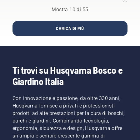
completamente
da
operativi.
Mostra 10 di 55
sul
quando
vostro
esordimmo
lavoro.
nel
CARICA DI PIÙ
settore
delle
attrezzature
boschive
presentando
al
Ti trovi su Husqvarna Bosco e
mondo
la nostra
Giardino Italia
prima
motosega.
Con innovazione e passione, da oltre 330 anni,
Husqvarna fornisce a privati e professionisti
prodotti ad alte prestazioni per la cura di boschi,
parchi e giardini. Combinando tecnologia,
ergonomia, sicurezza e design, Husqvarna offre
un'ampia e sempre crescente gamma di