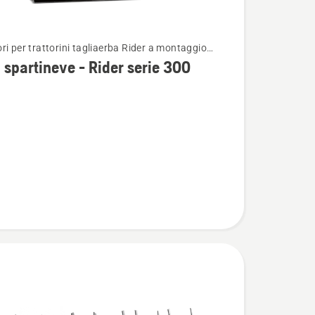
ri per trattorini tagliaerba Rider a montaggio
i
re
spartineve - Rider serie 300
ve