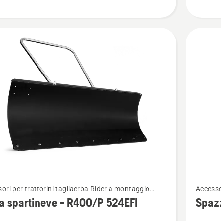
Vedi
ori per trattorini tagliaerba Rider a montaggio
Accesso
ri
maggior
ore
anterio
 spartineve - R400/P 524EFI
Spazz
i
dettagli