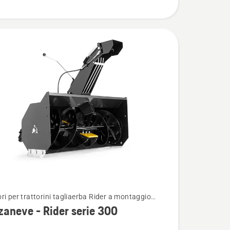
ri per trattorini tagliaerba Rider a montaggio
i
re
aneve - Rider serie 300