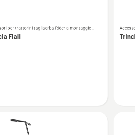
Vedi
ori per trattorini tagliaerba Rider a montaggio
Accesso
ri
maggior
ore
anterio
cia Flail
Trinc
i
dettagli
su
Trincia
-
Rider
serie
RC