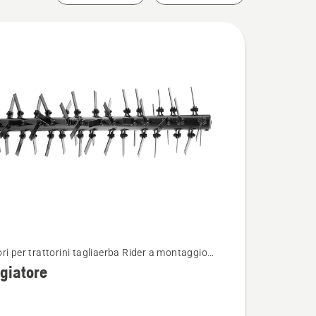
ri per trattorini tagliaerba Rider a montaggio
i
re
giatore