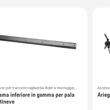
tti
Vedi
ori per trattorini tagliaerba Rider a montaggio
Accesso
ri
maggior
ore
anterio
lama inferiore in gomma per pala
Arieg
i
dettagli
tineve
su