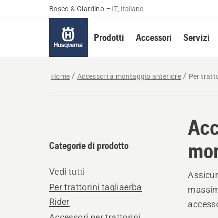
Bosco & Giardino
–
IT, Italiano
Prodotti
Accessori
Servizi
Home
Accessori a montaggio anteriore
Per tratt
Acc
mon
Categorie di prodotto
Vedi tutti
Assicura
Per trattorini tagliaerba
massimo
Rider
accesso
Accessori per trattorini