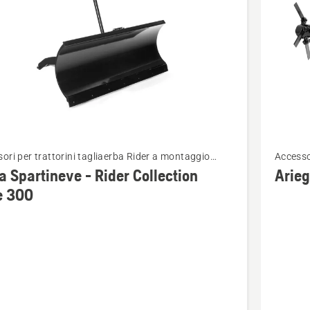
Vedi
ori per trattorini tagliaerba Rider a montaggio
Accesso
ri
maggior
ore
anterio
 Spartineve - Rider Collection
Arieg
i
dettagli
e 300
su
Arieggia
eve
ion