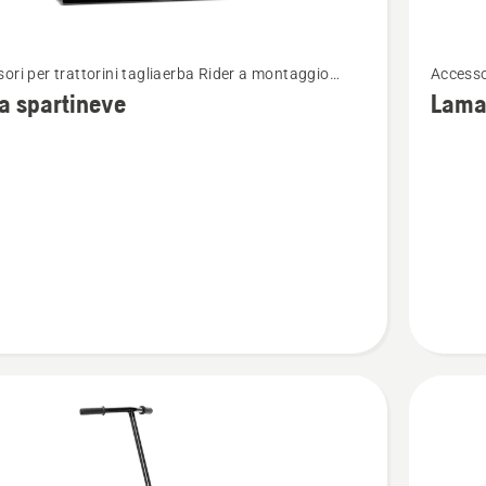
Vedi
ori per trattorini tagliaerba Rider a montaggio
Accesso
ri
maggior
ore
anterio
a spartineve
Lama 
i
dettagli
su
Lama
eve
spartine
-
Rider
serie
300