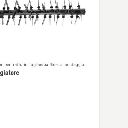
ri per trattorini tagliaerba Rider a montaggio
i
re
giatore
tore