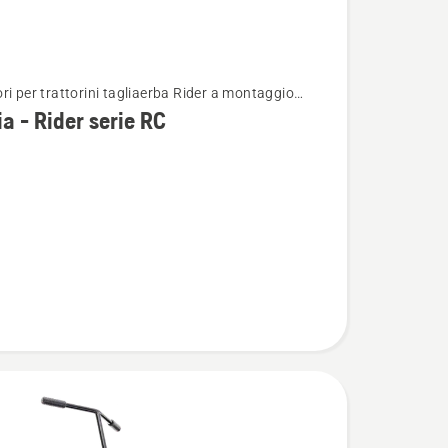
ri per trattorini tagliaerba Rider a montaggio
i
re
ia - Rider serie RC