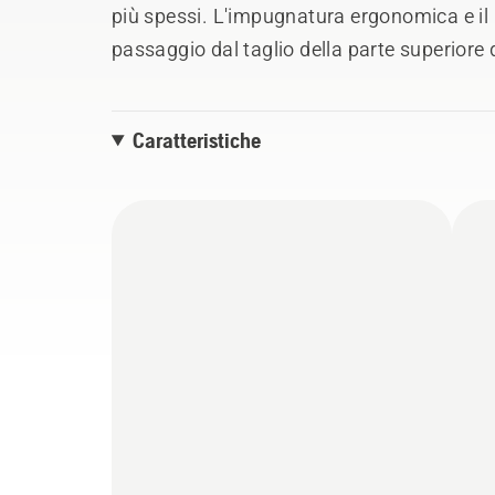
più spessi. L'impugnatura ergonomica e il p
passaggio dal taglio della parte superiore de
d'uso è garantita anche dall'interfaccia ute
superiore rigida e dalla possibilità di utili
Caratteristiche
Husqvarna da 36 V. Quando non è richiesta
corrente, è possibile utilizzare la modalit
batteria.