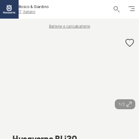
Bosco & Giardino
IT, Italiano
Batterie e caricabatterie
1/2
Husqvarna BLi30