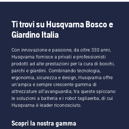
per
che può
prolungarne
quindi
la
ridurre
durata.
l'efficienza
Ti trovi su Husqvarna Bosco e
del
Giardino Italia
proprio
lavoro.
Con i
Con innovazione e passione, da oltre 330 anni,
prodotti
a
Husqvarna fornisce a privati e professionisti
batteria,
prodotti ad alte prestazioni per la cura di boschi,
questo
parchi e giardini. Combinando tecnologia,
problema
ergonomia, sicurezza e design, Husqvarna offre
è
un'ampia e sempre crescente gamma di
notevolmente
ridotto.
attrezzature all’avanguardia; tra queste spiccano
le soluzioni a batteria e i robot tagliaerba, di cui
Husqvarna è leader riconosciuto.
Scopri la nostra gamma