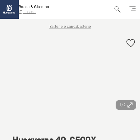
Bosco & Giardino
IT, Italiano
Batterie e caricabatterie
1/2
Husqvarna 40-C500X