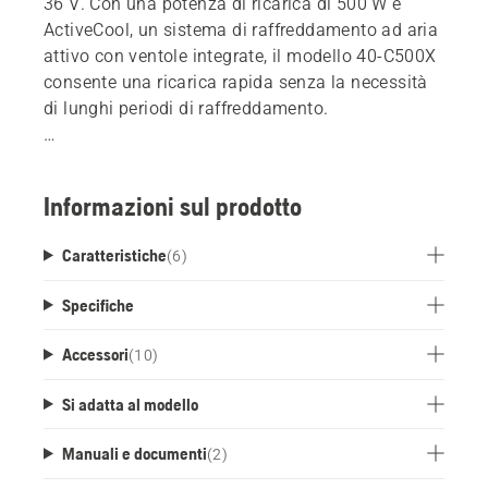
36 V. Con una potenza di ricarica di 500 W e
ActiveCool, un sistema di raffreddamento ad aria
attivo con ventole integrate, il modello 40-C500X
consente una ricarica rapida senza la necessità
di lunghi periodi di raffreddamento.
Il caricabatterie può essere posizionato su una
scrivania o su uno scaffale o può essere
Informazioni sul prodotto
facilmente montato a parete, utilizzando una
staffa per il montaggio a parete disponibile come
Caratteristiche
(
6
)
accessorio.
Specifiche
Accessori
(
10
)
Si adatta al modello
Manuali e documenti
(
2
)