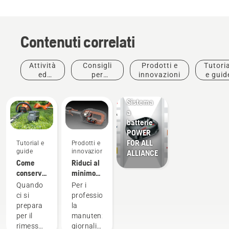
Contenuti correlati
Attività
Consigli
Prodotti e
Tutoria
ed
per
innovazioni
e guid
Prodotti e
eventi
l'acquisto
innovazioni
Sistema
a
batterie
POWER
FOR ALL
Tutorial e
Prodotti e
guide
innovazioni
ALLIANCE
Come
Riduci al
conservare
minimo
la
la
Quando
Per i
batteria
manutenzione
ci si
professionisti,
Husqvarna
con i
prepara
la
in
prodotti a
per il
manutenzione
inverno
batteria.
rimessaggio
giornaliera