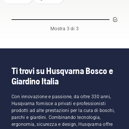
invernale
del
delle
motore è
batterie,
una delle
è
attività
necessario
che
Mostra 3 di 3
considerare
richiede
alcuni
più
aspetti
tempo e
per
che può
prolungarne
quindi
la
ridurre
durata.
l'efficienza
Ti trovi su Husqvarna Bosco e
del
Giardino Italia
proprio
lavoro.
Con i
Con innovazione e passione, da oltre 330 anni,
prodotti
a
Husqvarna fornisce a privati e professionisti
batteria,
prodotti ad alte prestazioni per la cura di boschi,
questo
parchi e giardini. Combinando tecnologia,
problema
ergonomia, sicurezza e design, Husqvarna offre
è