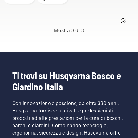
invernale
del
delle
motore è
batterie,
una delle
è
attività
necessario
che
Mostra 3 di 3
considerare
richiede
alcuni
più
aspetti
tempo e
per
che può
prolungarne
quindi
la
ridurre
durata.
l'efficienza
Ti trovi su Husqvarna Bosco e
del
Giardino Italia
proprio
lavoro.
Con i
Con innovazione e passione, da oltre 330 anni,
prodotti
a
Husqvarna fornisce a privati e professionisti
batteria,
prodotti ad alte prestazioni per la cura di boschi,
questo
parchi e giardini. Combinando tecnologia,
problema
ergonomia, sicurezza e design, Husqvarna offre
è