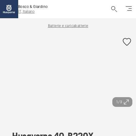
Bosco & Giardino
IT, Italiano
Batterie e caricabatterie
1/3
Husqvarna 40-B220X