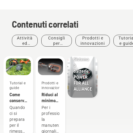
Contenuti correlati
Attività
Consigli
Prodotti e
Tutoria
ed
per
innovazioni
e guid
Prodotti e
eventi
l'acquisto
innovazioni
Sistema
a
batterie
POWER
FOR ALL
Tutorial e
Prodotti e
guide
innovazioni
ALLIANCE
Come
Riduci al
conservare
minimo
la
la
Quando
Per i
batteria
manutenzione
ci si
professionisti,
Husqvarna
con i
prepara
la
in
prodotti a
per il
manutenzione
inverno
batteria.
rimessaggio
giornaliera