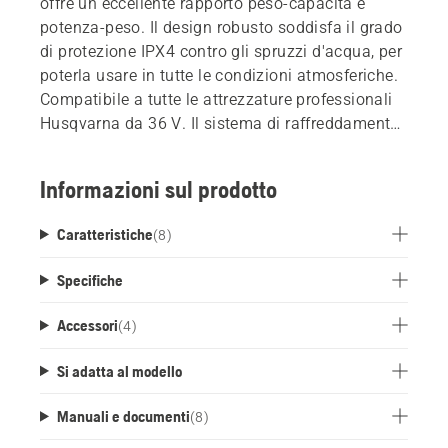
offre un eccellente rapporto peso-capacità e
potenza-peso. Il design robusto soddisfa il grado
di protezione IPX4 contro gli spruzzi d'acqua, per
poterla usare in tutte le condizioni atmosferiche.
Compatibile a tutte le attrezzature professionali
Husqvarna da 36 V. Il sistema di raffreddamento
ActiveCool diminuisce la temperatura della
batteria sia durante il funzionamento che durante
Informazioni sul prodotto
la carica che per garantire sempre le migliori
prestazioni. Bluetooth™ integrato per essere
Caratteristiche
(
8
)
collegato ione ad Husqvarna Fleet Services.
Specifiche
Accessori
(
4
)
Si adatta al modello
Manuali e documenti
(
8
)